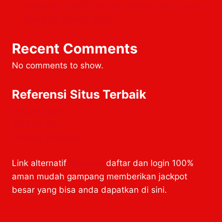
Panduan Praktis Bermain Game Casino Auto
Roulette Favorit Anda
Recent Comments
No comments to show.
Referensi Situs Terbaik
linkfuso.com
data hk 4d
Prediksi Fusototo
Link alternatif
Fusototo
daftar dan login 100%
aman mudah gampang memberikan jackpot
besar yang bisa anda dapatkan di sini.