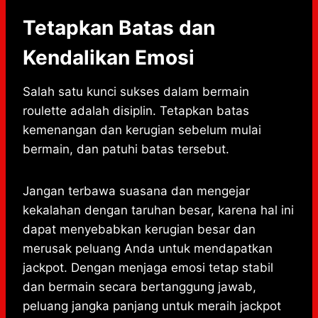
Tetapkan Batas dan
Kendalikan Emosi
Salah satu kunci sukses dalam bermain
roulette adalah disiplin. Tetapkan batas
kemenangan dan kerugian sebelum mulai
bermain, dan patuhi batas tersebut.
Jangan terbawa suasana dan mengejar
kekalahan dengan taruhan besar, karena hal ini
dapat menyebabkan kerugian besar dan
merusak peluang Anda untuk mendapatkan
jackpot. Dengan menjaga emosi tetap stabil
dan bermain secara bertanggung jawab,
peluang jangka panjang untuk meraih jackpot