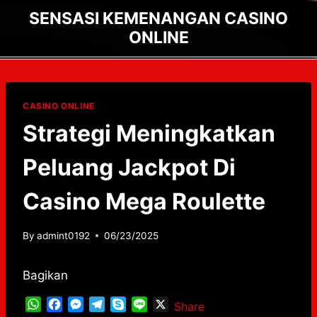
Skip
SENSASI KEMENANGAN CASINO
to
ONLINE
content
CASINO ONLINE
Strategi Meningkatkan
Peluang Jackpot Di
Casino Mega Roulette
By
admint0192
06/23/2025
Bagikan
W
F
M
T
S
L
X
Share