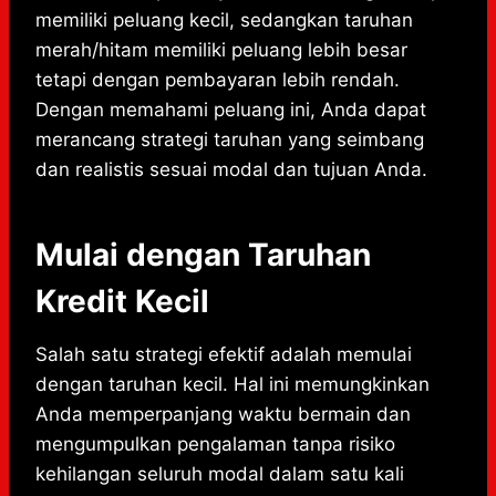
memiliki peluang kecil, sedangkan taruhan
merah/hitam memiliki peluang lebih besar
tetapi dengan pembayaran lebih rendah.
Dengan memahami peluang ini, Anda dapat
merancang strategi taruhan yang seimbang
dan realistis sesuai modal dan tujuan Anda.
Mulai dengan Taruhan
Kredit Kecil
Salah satu strategi efektif adalah memulai
dengan taruhan kecil. Hal ini memungkinkan
Anda memperpanjang waktu bermain dan
mengumpulkan pengalaman tanpa risiko
kehilangan seluruh modal dalam satu kali