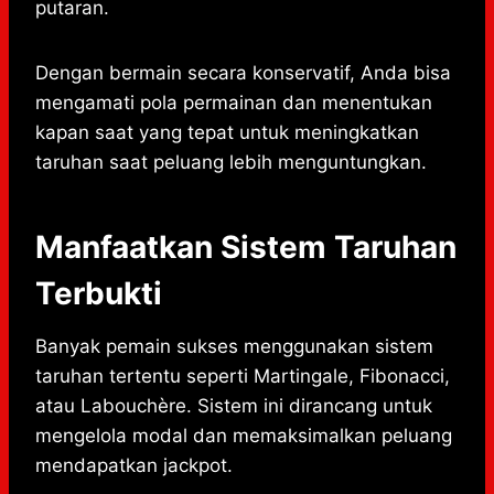
putaran.
Dengan bermain secara konservatif, Anda bisa
mengamati pola permainan dan menentukan
kapan saat yang tepat untuk meningkatkan
taruhan saat peluang lebih menguntungkan.
Manfaatkan Sistem Taruhan
Terbukti
Banyak pemain sukses menggunakan sistem
taruhan tertentu seperti Martingale, Fibonacci,
atau Labouchère. Sistem ini dirancang untuk
mengelola modal dan memaksimalkan peluang
mendapatkan jackpot.