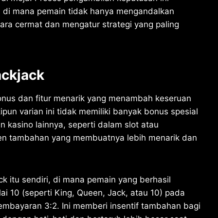
, di mana pemain tidak hanya mengandalkan
cara cermat dan mengatur strategi yang paling
ackjack
onus dan fitur menarik yang menambah keseruan
n varian ini tidak memiliki banyak bonus spesial
 kasino lainnya, seperti dalam slot atau
men tambahan yang membuatnya lebih menarik dan
ack itu sendiri, di mana pemain yang berhasil
i 10 (seperti King, Queen, Jack, atau 10) pada
mbayaran 3:2. Ini memberi insentif tambahan bagi