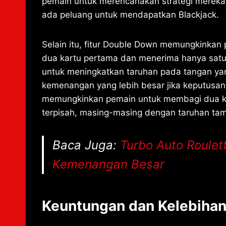
pemain untuk merencanakan strategi mereka 
ada peluang untuk mendapatkan Blackjack.
Selain itu, fitur Double Down memungkinka
dua kartu pertama dan menerima hanya satu
untuk meningkatkan taruhan pada tangan ya
kemenangan yang lebih besar jika keputusan y
memungkinkan pemain untuk membagi dua ka
terpisah, masing-masing dengan taruhan ta
Baca Juga:
Turbo Auto Roulet
Kemenangan Besar
Keuntungan dan Kelebihan