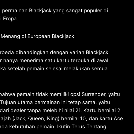
an permainan
Blackjack
yang sangat populer di
i Eropa.
berbeda dibandingkan dengan varian Blackjack
er hanya menerima satu kartu terbuka di awal
uka setelah pemain selesai melakukan semua
ahwa pemain tidak memiliki opsi Surrender, yaitu
Tujuan utama permainan ini tetap sama, yaitu
ri dealer tanpa melebihi nilai 21. Kartu bernilai 2
wajah (Jack, Queen, King) bernilai 10, dan kartu Ace
pada kebutuhan pemain. Ikutin Terus Tentang