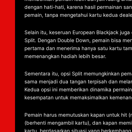
dengan hati-hati, karena hasil permainan sa
pemain, tanpa mengetahui kartu kedua deale
Selain itu, keseruan European Blackjack juga 
Split. Dengan Double Down, pemain bisa me
pertama dan menerima hanya satu kartu ta
memenangkan hadiah lebih besar.
Sementara itu, opsi Split memungkinkan pem
sama menjadi dua tangan terpisah dan mela
Kedua opsi ini memberikan dinamika perma
kesempatan untuk memaksimalkan kemenan
Pemain harus memutuskan kapan untuk hit (
(berhenti mengambil kartu), dan kapan mem
kartu, berdasarkan situasi yang berkembang 