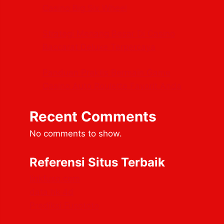
Casino Big Six Wheel
Strategi Menang Besar Di Casino
Baccarat Deluxe Terpercaya
Panduan Praktis Bermain Game
Casino Auto Roulette Favorit Anda
Recent Comments
No comments to show.
Referensi Situs Terbaik
linkfuso.com
data hk 4d
Prediksi Fusototo