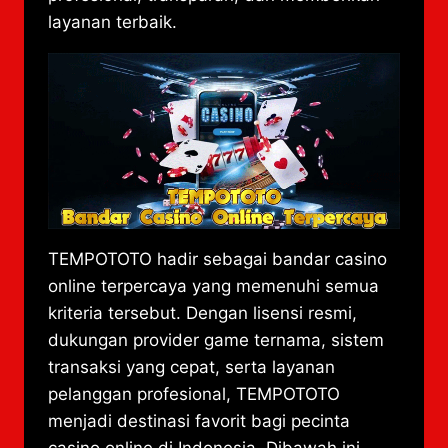
layanan terbaik.
TEMPOTOTO hadir sebagai bandar casino
online terpercaya yang memenuhi semua
kriteria tersebut. Dengan lisensi resmi,
dukungan provider game ternama, sistem
transaksi yang cepat, serta layanan
pelanggan profesional, TEMPOTOTO
menjadi destinasi favorit bagi pecinta