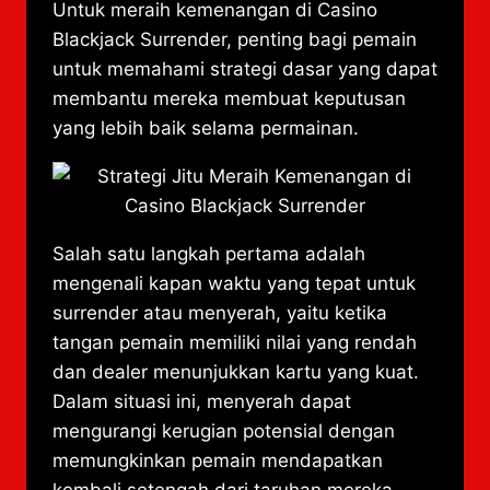
Untuk meraih kemenangan di Casino
Blackjack Surrender, penting bagi pemain
untuk memahami strategi dasar yang dapat
membantu mereka membuat keputusan
yang lebih baik selama permainan.
Salah satu langkah pertama adalah
mengenali kapan waktu yang tepat untuk
surrender atau menyerah, yaitu ketika
tangan pemain memiliki nilai yang rendah
dan dealer menunjukkan kartu yang kuat.
Dalam situasi ini, menyerah dapat
mengurangi kerugian potensial dengan
memungkinkan pemain mendapatkan