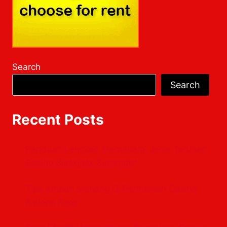
Search
Search
Recent Posts
Panduan Lengkap Memahami Jenis Taruhan
Casino Blackjack Surrender
Tips Ampuh Menang Di Permainan Casino
Balloon Race