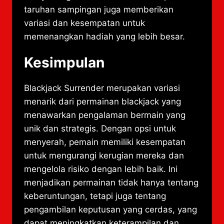
taruhan sampingan juga memberikan
variasi dan kesempatan untuk
memenangkan hadiah yang lebih besar.
Kesimpulan
Blackjack Surrender merupakan variasi
menarik dari permainan blackjack yang
menawarkan pengalaman bermain yang
unik dan strategis. Dengan opsi untuk
menyerah, pemain memiliki kesempatan
untuk mengurangi kerugian mereka dan
mengelola risiko dengan lebih baik. Ini
menjadikan permainan tidak hanya tentang
keberuntungan, tetapi juga tentang
pengambilan keputusan yang cerdas, yang
dapat meningkatkan keterampilan dan