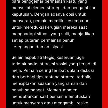
para penggemar permainan kartu yang
menyukai elemen strategi dan pengambilan
keputusan. Dengan adanya opsi untuk
menyerah, pemain memiliki kesempatan
untuk mereduksi kerugian mereka saat
menghadapi situasi yang sulit, menjadikan
setiap putaran permainan penuh
ketegangan dan antisipasi.
Selain aspek strategis, keseruan juga
terletak pada interaksi sosial yang terjadi di
meja. Pemain sering terlibat dalam diskusi
dan berbagi tips tentang strategi terbaik,
menciptakan suasana yang ramah dan
penuh semangat. Momen-momen
mendebarkan saat pemain memutuskan
untuk menyerah atau mengambil resiko