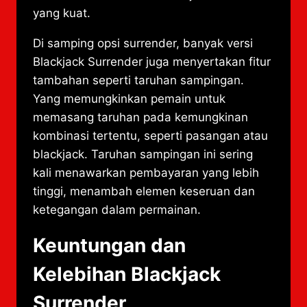
yang kuat.
Di samping opsi surrender, banyak versi
Blackjack Surrender juga menyertakan fitur
tambahan seperti taruhan sampingan.
Yang memungkinkan pemain untuk
memasang taruhan pada kemungkinan
kombinasi tertentu, seperti pasangan atau
blackjack. Taruhan sampingan ini sering
kali menawarkan pembayaran yang lebih
tinggi, menambah elemen keseruan dan
ketegangan dalam permainan.
Keuntungan dan
Kelebihan Blackjack
Surrender