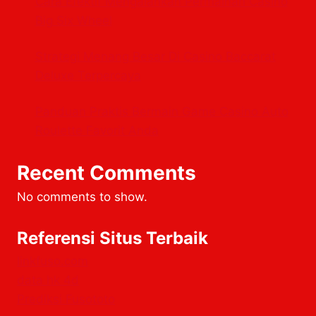
Cara Efektif Mengalahkan Permainan Casino
Big Six Wheel
Strategi Menang Besar Di Casino Baccarat
Deluxe Terpercaya
Panduan Praktis Bermain Game Casino Auto
Roulette Favorit Anda
Recent Comments
No comments to show.
Referensi Situs Terbaik
linkfuso.com
data hk 4d
Prediksi Fusototo