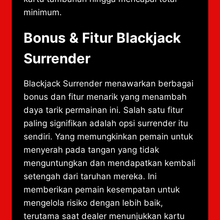
minimum.
Bonus & Fitur Blackjack
Surrender
Blackjack Surrender menawarkan berbagai
bonus dan fitur menarik yang menambah
daya tarik permainan ini. Salah satu fitur
paling signifikan adalah opsi surrender itu
sendiri. Yang memungkinkan pemain untuk
menyerah pada tangan yang tidak
menguntungkan dan mendapatkan kembali
setengah dari taruhan mereka. Ini
memberikan pemain kesempatan untuk
mengelola risiko dengan lebih baik,
terutama saat dealer menunjukkan kartu