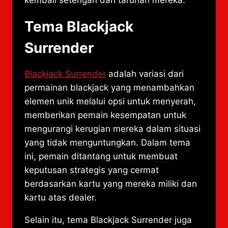
kembali setengah dari taruhan mereka.
Tema Blackjack
Surrender
Blackjack Surrender
adalah variasi dari
permainan blackjack yang menambahkan
elemen unik melalui opsi untuk menyerah,
memberikan pemain kesempatan untuk
mengurangi kerugian mereka dalam situasi
yang tidak menguntungkan. Dalam tema
ini, pemain ditantang untuk membuat
keputusan strategis yang cermat
berdasarkan kartu yang mereka miliki dan
kartu atas dealer.
Selain itu, tema Blackjack Surrender juga