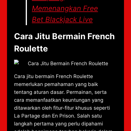
Memenangkan Free
Bet Blackjack Live
Cara Jitu Bermain French
Roulette
Cara jitu bermain French Roulette
memerlukan pemahaman yang baik
tentang aturan dasar. Permainan, serta
cara memanfaatkan keuntungan yang
ditawarkan oleh fitur-fitur khusus seperti
La Partage dan En Prison. Salah satu
langkah pertama yang perlu dipahami