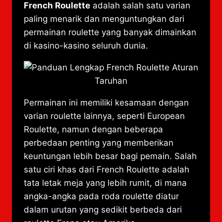
French Roulette
adalah salah satu varian
paling menarik dan menguntungkan dari
permainan roulette yang banyak dimainkan
di kasino-kasino seluruh dunia.
Permainan ini memiliki kesamaan dengan
varian roulette lainnya, seperti European
Roulette, namun dengan beberapa
perbedaan penting yang memberikan
keuntungan lebih besar bagi pemain. Salah
satu ciri khas dari French Roulette adalah
tata letak meja yang lebih rumit, di mana
angka-angka pada roda roulette diatur
dalam urutan yang sedikit berbeda dari