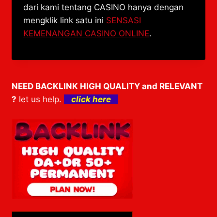
dari kami tentang CASINO hanya dengan
mengklik link satu ini
SENSASI
KEMENANGAN CASINO ONLINE
.
NEED BACKLINK HIGH QUALITY and RELEVANT
?
let us help.
click here