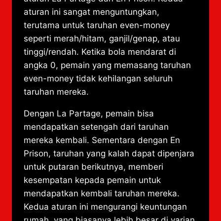
aturan ini sangat menguntungkan,
terutama untuk taruhan even-money
seperti merah/hitam, ganjil/genap, atau
tinggi/rendah. Ketika bola mendarat di
angka 0, pemain yang memasang taruhan
even-money tidak kehilangan seluruh
taruhan mereka.
Dengan La Partage, pemain bisa
mendapatkan setengah dari taruhan
mereka kembali. Sementara dengan En
Prison, taruhan yang kalah dapat dipenjara
untuk putaran berikutnya, memberi
kesempatan kepada pemain untuk
mendapatkan kembali taruhan mereka.
Kedua aturan ini mengurangi keuntungan
rumah, yang biasanya lebih besar di varian