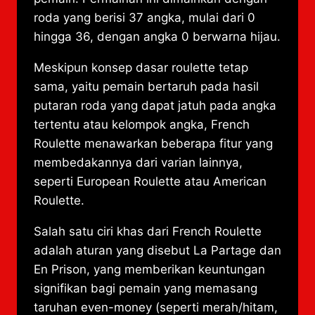
roda yang berisi 37 angka, mulai dari 0
hingga 36, dengan angka 0 berwarna hijau.
Meskipun konsep dasar roulette tetap
sama, yaitu pemain bertaruh pada hasil
putaran roda yang dapat jatuh pada angka
tertentu atau kelompok angka, French
Roulette menawarkan beberapa fitur yang
membedakannya dari varian lainnya,
seperti European Roulette atau American
Roulette.
Salah satu ciri khas dari French Roulette
adalah aturan yang disebut La Partage dan
En Prison, yang memberikan keuntungan
signifikan bagi pemain yang memasang
taruhan even-money (seperti merah/hitam,