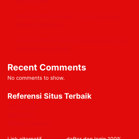
Big Six Wheel
Strategi Menang Besar Di Casino Baccarat
Deluxe Terpercaya
Panduan Praktis Bermain Game Casino Auto
Roulette Favorit Anda
Recent Comments
No comments to show.
Referensi Situs Terbaik
linkfuso.com
data hk 4d
Prediksi Fusototo