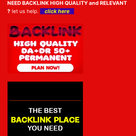
NEED BACKLINK HIGH QUALITY and RELEVANT
?
let us help.
click here