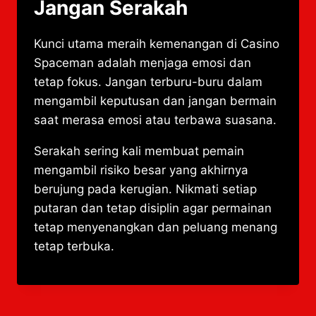
Jangan Serakah
Kunci utama meraih kemenangan di Casino
Spaceman adalah menjaga emosi dan
tetap fokus. Jangan terburu-buru dalam
mengambil keputusan dan jangan bermain
saat merasa emosi atau terbawa suasana.
Serakah sering kali membuat pemain
mengambil risiko besar yang akhirnya
berujung pada kerugian. Nikmati setiap
putaran dan tetap disiplin agar permainan
tetap menyenangkan dan peluang menang
tetap terbuka.