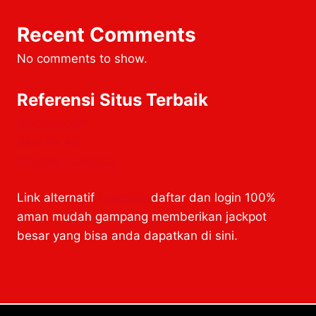
Recent Comments
No comments to show.
Referensi Situs Terbaik
linkfuso.com
data hk 4d
Prediksi Fusototo
Link alternatif
Fusototo
daftar dan login 100%
aman mudah gampang memberikan jackpot
besar yang bisa anda dapatkan di sini.