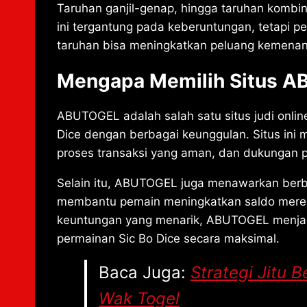
Taruhan ganjil-genap, hingga taruhan kombin
ini tergantung pada keberuntungan, tetapi 
taruhan bisa meningkatkan peluang kemena
Mengapa Memilih Situs 
ABUTOGEL adalah salah satu situs judi onli
Dice dengan berbagai keunggulan. Situs in
proses transaksi yang aman, dan dukungan p
Selain itu, ABUTOGEL juga menawarkan berb
membantu pemain meningkatkan saldo mere
keuntungan yang menarik, ABUTOGEL menjadi
permainan Sic Bo Dice secara maksimal.
Baca Juga:
Strategi Jitu 
Wak Togel