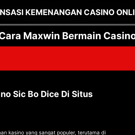
NSASI KEMENANGAN CASINO ONL
Cara Maxwin Bermain Casin
o Sic Bo Dice Di Situs
nan kasino yang sangat populer, terutama di