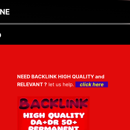
INE
o
NEED BACKLINK HIGH QUALITY and
RELEVANT ?
let us help.
click here