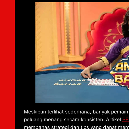
Meskipun terlihat sederhana, banyak pemai
peluang menang secara konsisten. Artikel
SE
membahas strategi dan tips yang dapat me