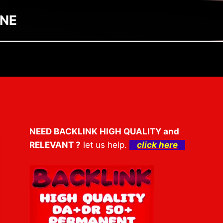
INE
NEED BACKLINK HIGH QUALITY and
RELEVANT ?
let us help.
click here