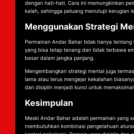
dengan hati-hati. Cara ini memungkinkan p
kalah, sehingga peluang menutupi kerugian lebi
Menggunakan Strategi Men
Permainan Andar Bahar tidak hanya tentang k
yang bisa tetap tenang dan tidak terbawa em
besar dalam jangka panjang.
Mengembangkan strategi mental juga termasuk
lama atau terus mengejar kekalahan biasan
dan disiplin menjadi kunci untuk memaksimal
Kesimpulan
Meski Andar Bahar adalah permainan yang s
membutuhkan kombinasi pengetahuan atura