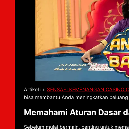
Artikel ini
SENSASI KEMENANGAN CASINO O
bisa membantu Anda meningkatkan peluang 
Memahami Aturan Dasar d
Sebelum mulai bermain, penting untuk mema