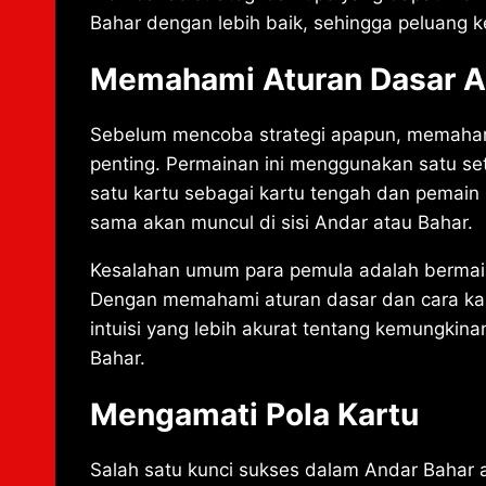
Bahar dengan lebih baik, sehingga peluang k
Memahami Aturan Dasar A
Sebelum mencoba strategi apapun, memahami
penting. Permainan ini menggunakan satu set
satu kartu sebagai kartu tengah dan pemai
sama akan muncul di sisi Andar atau Bahar.
Kesalahan umum para pemula adalah bermai
Dengan memahami aturan dasar dan cara ka
intuisi yang lebih akurat tentang kemungkina
Bahar.
Mengamati Pola Kartu
Salah satu kunci sukses dalam Andar Bahar 