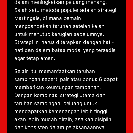
dalam meningkatkan peluang menang.
Salah satu metode populer adalah strategi
Martingale, di mana pemain
menggandakan taruhan setelah kalah
untuk menutup kerugian sebelumnya.
Strategi ini harus diterapkan dengan hati-
hati dan dalam batas modal yang tersedia
agar tetap aman.
Selain itu, memanfaatkan taruhan
sampingan seperti pair atau bonus 6 dapat
memberikan keuntungan tambahan.
Dengan kombinasi strategi utama dan
taruhan sampingan, peluang untuk
mendapatkan kemenangan lebih tinggi
akan lebih mudah diraih, asalkan disiplin
dan konsisten dalam pelaksanaannya.