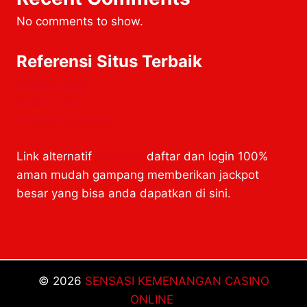
No comments to show.
Referensi Situs Terbaik
linkfuso.com
data hk 4d
Prediksi Fusototo
Link alternatif
Fusototo
daftar dan login 100%
aman mudah gampang memberikan jackpot
besar yang bisa anda dapatkan di sini.
© 2026
SENSASI KEMENANGAN CASINO
ONLINE