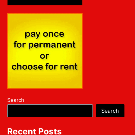
Search
Search
Recent Posts