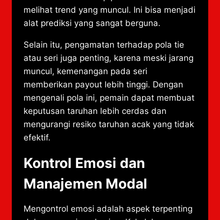
melihat trend yang muncul. Ini bisa menjadi
alat prediksi yang sangat berguna.
Selain itu, pengamatan terhadap pola tie
atau seri juga penting, karena meski jarang
muncul, kemenangan pada seri
memberikan payout lebih tinggi. Dengan
mengenali pola ini, pemain dapat membuat
keputusan taruhan lebih cerdas dan
mengurangi resiko taruhan acak yang tidak
efektif.
Kontrol Emosi dan
Manajemen Modal
Mengontrol emosi adalah aspek terpenting