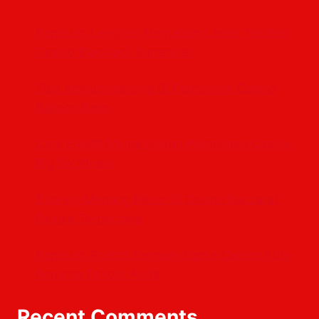
Panduan Lengkap Memahami Jenis Taruhan
Casino Blackjack Surrender
Tips Ampuh Menang Di Permainan Casino
Balloon Race
Cara Efektif Mengalahkan Permainan Casino
Big Six Wheel
Strategi Menang Besar Di Casino Baccarat
Deluxe Terpercaya
Panduan Praktis Bermain Game Casino Auto
Roulette Favorit Anda
Recent Comments