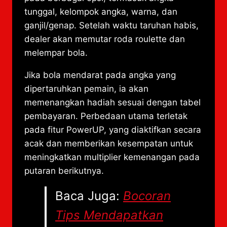
tunggal, kelompok angka, warna, dan
ganjil/genap. Setelah waktu taruhan habis,
dealer akan memutar roda roulette dan
melempar bola.
Jika bola mendarat pada angka yang
dipertaruhkan pemain, ia akan
memenangkan hadiah sesuai dengan tabel
pembayaran. Perbedaan utama terletak
pada fitur PowerUP, yang diaktifkan secara
acak dan memberikan kesempatan untuk
meningkatkan multiplier kemenangan pada
putaran berikutnya.
Baca Juga:
Bocoran
Tips Mendapatkan