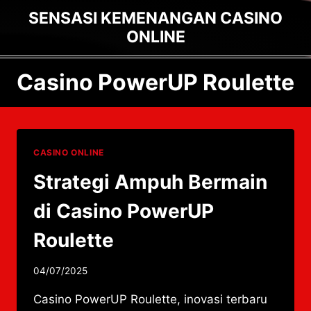
Skip
SENSASI KEMENANGAN CASINO
to
ONLINE
content
Casino PowerUP Roulette
CASINO ONLINE
Strategi Ampuh Bermain
di Casino PowerUP
Roulette
04/07/2025
Casino PowerUP Roulette, inovasi terbaru