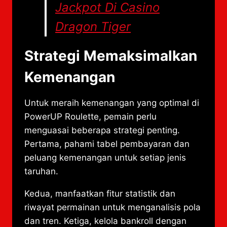
Jackpot Di Casino
Dragon Tiger
Strategi Memaksimalkan
Kemenangan
Untuk meraih kemenangan yang optimal di
PowerUP Roulette, pemain perlu
menguasai beberapa strategi penting.
Pertama, pahami tabel pembayaran dan
peluang kemenangan untuk setiap jenis
taruhan.
Kedua, manfaatkan fitur statistik dan
riwayat permainan untuk menganalisis pola
dan tren. Ketiga, kelola bankroll dengan