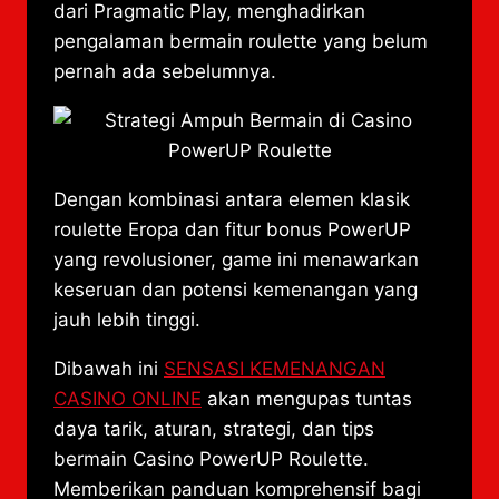
dari Pragmatic Play, menghadirkan
pengalaman bermain roulette yang belum
pernah ada sebelumnya.
Dengan kombinasi antara elemen klasik
roulette Eropa dan fitur bonus PowerUP
yang revolusioner, game ini menawarkan
keseruan dan potensi kemenangan yang
jauh lebih tinggi.
Dibawah ini
SENSASI KEMENANGAN
CASINO ONLINE
akan mengupas tuntas
daya tarik, aturan, strategi, dan tips
bermain Casino PowerUP Roulette.
Memberikan panduan komprehensif bagi