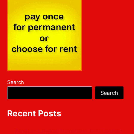
Search
Search
Recent Posts
Panduan Lengkap Memahami Jenis Taruhan