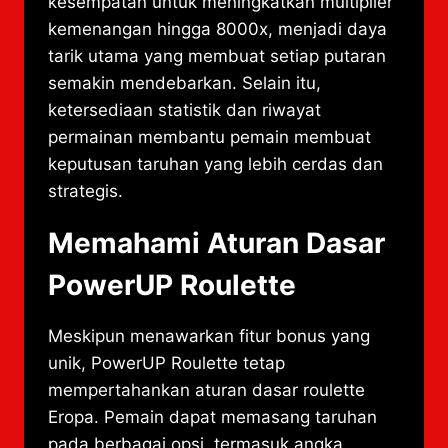
kesempatan untuk meningkatkan multiplier
kemenangan hingga 8000x, menjadi daya
tarik utama yang membuat setiap putaran
semakin mendebarkan. Selain itu,
ketersediaan statistik dan riwayat
permainan membantu pemain membuat
keputusan taruhan yang lebih cerdas dan
strategis.
Memahami Aturan Dasar
PowerUP Roulette
Meskipun menawarkan fitur bonus yang
unik, PowerUP Roulette tetap
mempertahankan aturan dasar roulette
Eropa. Pemain dapat memasang taruhan
pada berbagai opsi, termasuk angka