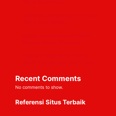
Casino Balloon Race
Cara Efektif Mengalahkan Permainan
Casino Big Six Wheel
Strategi Menang Besar Di Casino
Baccarat Deluxe Terpercaya
Panduan Praktis Bermain Game
Casino Auto Roulette Favorit Anda
Recent Comments
No comments to show.
Referensi Situs Terbaik
linkfuso.com