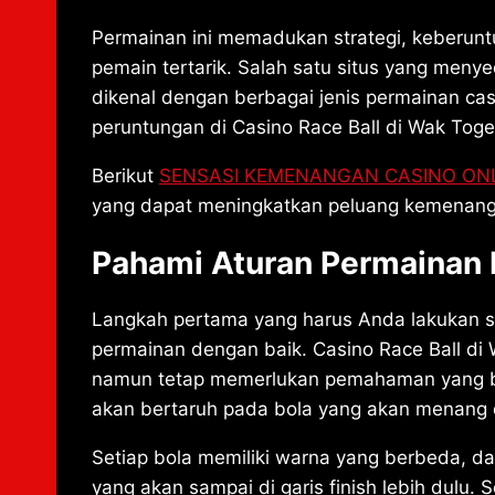
Permainan ini memadukan strategi, keberu
pemain tertarik. Salah satu situs yang meny
dikenal dengan berbagai jenis permainan cas
peruntungan di Casino Race Ball di Wak Toge
Berikut
SENSASI KEMENANGAN CASINO ON
yang dapat meningkatkan peluang kemenan
Pahami Aturan Permainan 
Langkah pertama yang harus Anda lakukan 
permainan dengan baik. Casino Race Ball di 
namun tetap memerlukan pemahaman yang bai
akan bertaruh pada bola yang akan menang di
Setiap bola memiliki warna yang berbeda, 
yang akan sampai di garis finish lebih dulu