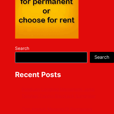
Search
Search
Recent Posts
Panduan Lengkap Memahami Jenis
Taruhan Casino Blackjack Surrender
Tips Ampuh Menang Di Permainan