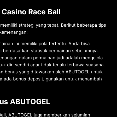
Casino Race Ball
miliki strategi yang tepat. Berikut beberapa tips
 kemenangan:
ainan ini memiliki pola tertentu. Anda bisa
g berdasarkan statistik permainan sebelumnya.
menangan dalam permainan judi adalah mengelola
 diri sendiri agar tidak terlalu terbawa suasana.
an bonus yang ditawarkan oleh ABUTOGEL untuk
ika ada bonus deposit, gunakan untuk menambah
itus ABUTOGEL
Ball, ABUTOGEL juga memberikan sejumlah