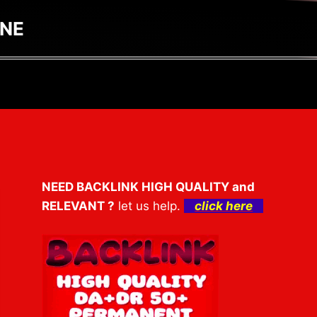
INE
NEED BACKLINK HIGH QUALITY and
RELEVANT ?
let us help.
click here