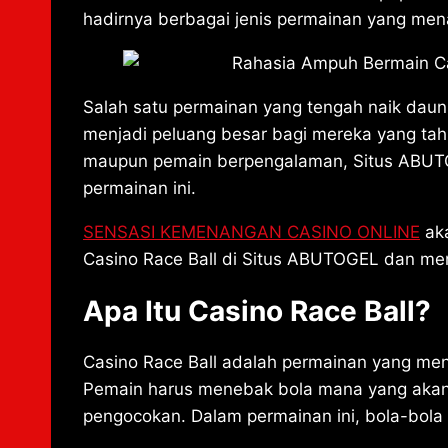
hadirnya berbagai jenis permainan yang mena
Salah satu permainan yang tengah naik dau
menjadi peluang besar bagi mereka yang tah
maupun pemain berpengalaman, Situs ABUTO
permainan ini.
SENSASI KEMENANGAN CASINO ONLINE
ak
Casino Race Ball di Situs ABUTOGEL dan men
Apa Itu Casino Race Ball?
Casino Race Ball adalah permainan yang me
Pemain harus menebak bola mana yang akan k
pengocokan. Dalam permainan ini, bola-bola