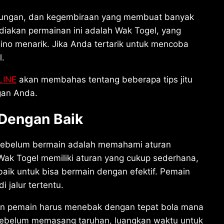
ntungan, dan kegembiraan yang membuat banyak
ediakan permainan ini adalah Wak Togel, yang
ino menarik. Jika Anda tertarik untuk mencoba
l.
LINE
akan membahas tentang beberapa tips jitu
gan Anda.
Dengan Baik
sebelum bermain adalah memahami aturan
Wak Togel memiliki aturan yang cukup sederhana,
k untuk bisa bermain dengan efektif. Pemain
 jalur tertentu.
dan pemain harus menebak dengan tepat bola mana
. Sebelum memasang taruhan, luangkan waktu untuk