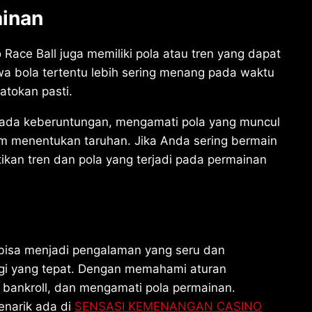
ainan
 Race Ball juga memiliki pola atau tren yang dapat
a bola tertentu lebih sering menang pada waktu
patokan pasti.
pada keberuntungan, mengamati pola yang muncul
menentukan taruhan. Jika Anda sering bermain
ikan tren dan pola yang terjadi pada permainan
l bisa menjadi pengalaman yang seru dan
egi yang tepat. Dengan memahami aturan
bankroll, dan mengamati pola permainan.
enarik ada di
SENSASI KEMENANGAN CASINO