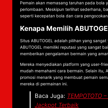
Pemain akan memasang taruhan pada bola 
perlombaan. Meskipun terlihat sederhana, b
seperti kecepatan bola dan cara pengocokan
Kenapa Memilih ABUTOGEL
Situs ABUTOGEL adalah pilihan yang sangat
ABUTOGEL memiliki reputasi yang sangat bai
memberikan pengalaman bermain yang aman 
Mereka menyediakan platform yang user-frie
mudah memahami cara bermain. Selain itu
promosi menarik yang membuat pemain sem
mereka di permainan ini.
Baca Juga:
TEMPOTOTO – C
Jackpot Terbaik