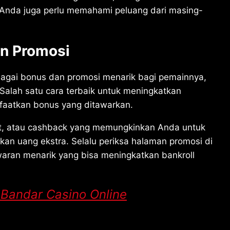
. Anda juga perlu memahami peluang dari masing-
an Promosi
bagai bonus dan promosi menarik bagi pemainnya,
Salah satu cara terbaik untuk meningkatkan
aatkan bonus yang ditawarkan.
bet, atau cashback yang memungkinkan Anda untuk
an uang ekstra. Selalu periksa halaman promosi di
waran menarik yang bisa meningkatkan bankroll
andar Casino Online