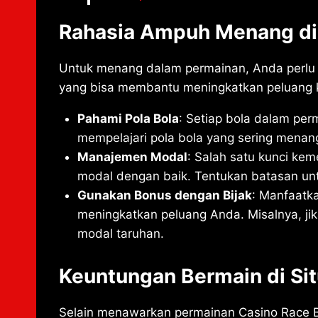
Rahasia Ampuh Menang di 
Untuk menang dalam permainan, Anda perlu me
yang bisa membantu meningkatkan peluang
Pahami Pola Bola
: Setiap bola dalam perm
mempelajari pola bola yang sering menan
Manajemen Modal
: Salah satu kunci ke
modal dengan baik. Tentukan batasan untuk
Gunakan Bonus dengan Bijak
: Manfaatk
meningkatkan peluang Anda. Misalnya, j
modal taruhan.
Keuntungan Bermain di S
Selain menawarkan permainan Casino Race 