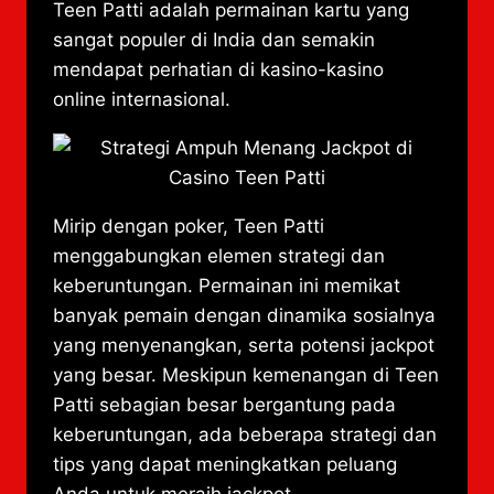
Teen Patti adalah permainan kartu yang
sangat populer di India dan semakin
mendapat perhatian di kasino-kasino
online internasional.
Mirip dengan poker, Teen Patti
menggabungkan elemen strategi dan
keberuntungan. Permainan ini memikat
banyak pemain dengan dinamika sosialnya
yang menyenangkan, serta potensi jackpot
yang besar. Meskipun kemenangan di Teen
Patti sebagian besar bergantung pada
keberuntungan, ada beberapa strategi dan
tips yang dapat meningkatkan peluang