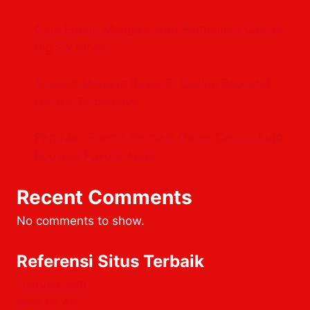
Cara Efektif Mengalahkan Permainan Casino
Big Six Wheel
Strategi Menang Besar Di Casino Baccarat
Deluxe Terpercaya
Panduan Praktis Bermain Game Casino Auto
Roulette Favorit Anda
Recent Comments
No comments to show.
Referensi Situs Terbaik
linkfuso.com
data hk 4d