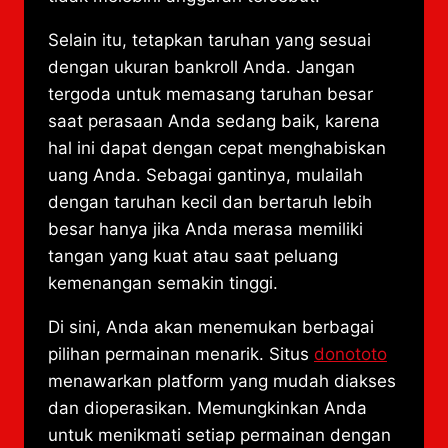
Selain itu, tetapkan taruhan yang sesuai
dengan ukuran bankroll Anda. Jangan
tergoda untuk memasang taruhan besar
saat perasaan Anda sedang baik, karena
hal ini dapat dengan cepat menghabiskan
uang Anda. Sebagai gantinya, mulailah
dengan taruhan kecil dan bertaruh lebih
besar hanya jika Anda merasa memiliki
tangan yang kuat atau saat peluang
kemenangan semakin tinggi.
Di sini, Anda akan menemukan berbagai
pilihan permainan menarik. Situs
donototo
menawarkan platform yang mudah diakses
dan dioperasikan. Memungkinkan Anda
untuk menikmati setiap permainan dengan