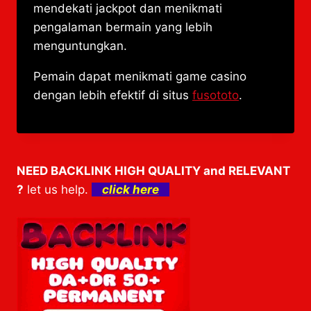
mendekati jackpot dan menikmati
pengalaman bermain yang lebih
menguntungkan.
Pemain dapat menikmati game casino
dengan lebih efektif di situs
fusototo
.
NEED BACKLINK HIGH QUALITY and RELEVANT
?
let us help.
click here