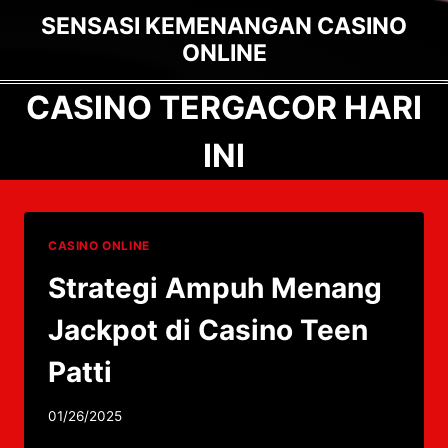
Skip
SENSASI KEMENANGAN CASINO
to
ONLINE
content
CASINO TERGACOR HARI
INI
CASINO ONLINE
Strategi Ampuh Menang
Jackpot di Casino Teen
Patti
01/26/2025