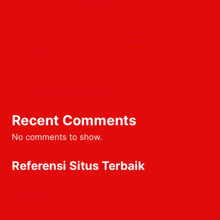
Cara Efektif Mengalahkan Permainan Casino
Big Six Wheel
Strategi Menang Besar Di Casino Baccarat
Deluxe Terpercaya
Panduan Praktis Bermain Game Casino Auto
Roulette Favorit Anda
Recent Comments
No comments to show.
Referensi Situs Terbaik
linkfuso.com
data hk 4d
Prediksi Fusototo