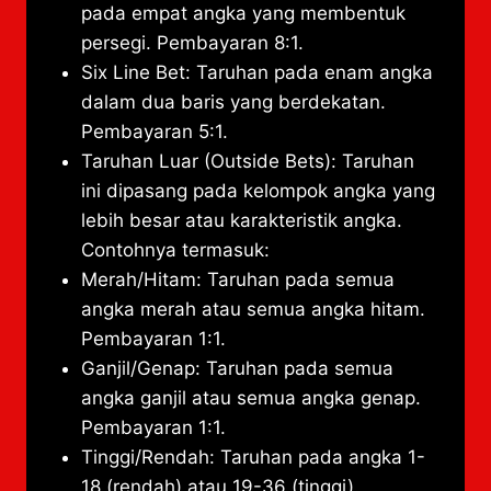
pada empat angka yang membentuk
persegi. Pembayaran 8:1.
Six Line Bet: Taruhan pada enam angka
dalam dua baris yang berdekatan.
Pembayaran 5:1.
Taruhan Luar (Outside Bets): Taruhan
ini dipasang pada kelompok angka yang
lebih besar atau karakteristik angka.
Contohnya termasuk:
Merah/Hitam: Taruhan pada semua
angka merah atau semua angka hitam.
Pembayaran 1:1.
Ganjil/Genap: Taruhan pada semua
angka ganjil atau semua angka genap.
Pembayaran 1:1.
Tinggi/Rendah: Taruhan pada angka 1-
18 (rendah) atau 19-36 (tinggi).