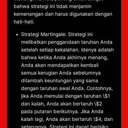
bahwa strategi ini tidak menjamin
kemenangan dan harus digunakan dengan
hati-hati.
Strategi Martingale: Strategi ini
melibatkan penggandaan taruhan Anda
setelah setiap kekalahan. Idenya adalah
bahwa ketika Anda akhirnya menang,
Anda akan mendapatkan kembali
semua kerugian Anda sebelumnya
ditambah keuntungan yang sama
dengan taruhan awal Anda. Contohnya,
jika Anda memulai dengan taruhan \$1
dan kalah, Anda akan bertaruh \$2
pada putaran berikutnya. Jika Anda
kalah lagi, Anda akan bertaruh \$4, dan
seterusnya. Strategi ini dapat berisiko