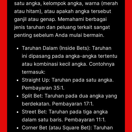
satu angka, kelompok angka, warna (merah
atau hitam), atau apakah angka tersebut
ganjil atau genap. Memahami berbagai
jenis taruhan dan peluang terkait sangat
penting sebelum Anda mulai bermain.
Taruhan Dalam (Inside Bets): Taruhan
ini dipasang pada angka-angka tertentu
atau kombinasi kecil angka. Contohnya
termasuk:
Straight Up: Taruhan pada satu angka.
Pembayaran 35:1.
Split Bet: Taruhan pada dua angka yang
berdekatan. Pembayaran 17:1.
Street Bet: Taruhan pada tiga angka
dalam satu baris. Pembayaran 11:1.
Corner Bet (atau Square Bet): Taruhan