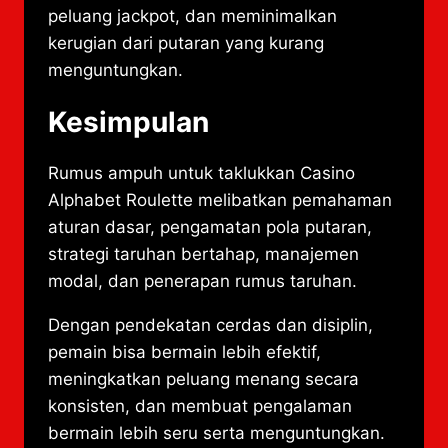
peluang jackpot, dan meminimalkan
kerugian dari putaran yang kurang
menguntungkan.
Kesimpulan
Rumus ampuh untuk taklukkan Casino
Alphabet Roulette melibatkan pemahaman
aturan dasar, pengamatan pola putaran,
strategi taruhan bertahap, manajemen
modal, dan penerapan rumus taruhan.
Dengan pendekatan cerdas dan disiplin,
pemain bisa bermain lebih efektif,
meningkatkan peluang menang secara
konsisten, dan membuat pengalaman
bermain lebih seru serta menguntungkan.