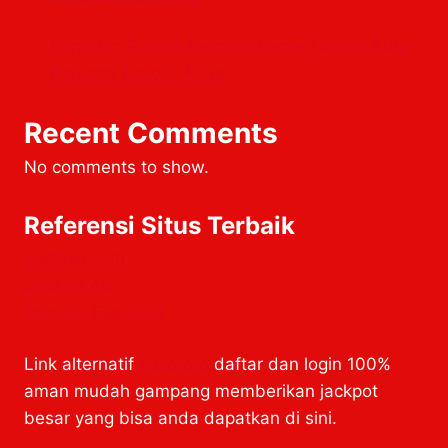
Panduan Praktis Bermain Game Casino Auto
Roulette Favorit Anda
Recent Comments
No comments to show.
Referensi Situs Terbaik
linkfuso.com
data hk 4d
Prediksi Fusototo
Link alternatif
Fusototo
daftar dan login 100%
aman mudah gampang memberikan jackpot
besar yang bisa anda dapatkan di sini.