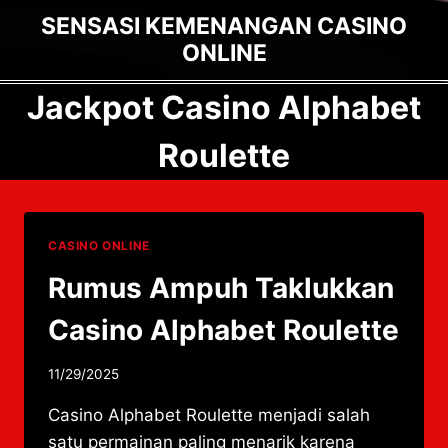
Skip
SENSASI KEMENANGAN CASINO
to
ONLINE
content
Jackpot Casino Alphabet
Roulette
CASINO ONLINE
Rumus Ampuh Taklukkan
Casino Alphabet Roulette
11/29/2025
Casino Alphabet Roulette menjadi salah
satu permainan paling menarik karena