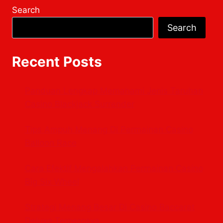
Search
Search
Recent Posts
Panduan Lengkap Memahami Jenis Taruhan
Casino Blackjack Surrender
Tips Ampuh Menang Di Permainan Casino
Balloon Race
Cara Efektif Mengalahkan Permainan Casino
Big Six Wheel
Strategi Menang Besar Di Casino Baccarat
Deluxe Terpercaya