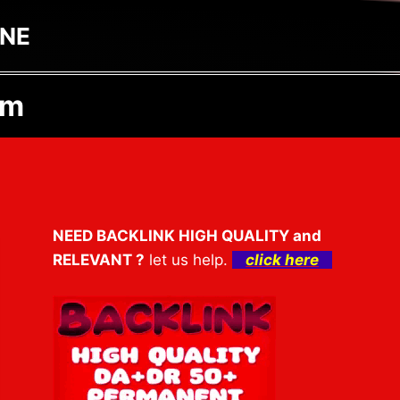
INE
rm
NEED BACKLINK HIGH QUALITY and
RELEVANT ?
let us help.
click here