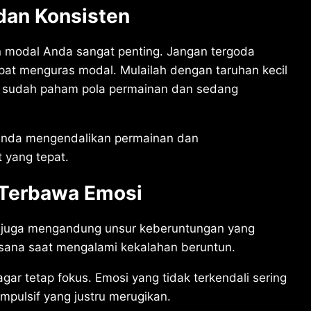
 dan Konsisten
n modal Anda sangat penting. Jangan tergoda
epat menguras modal. Mulailah dengan taruhan kecil
a sudah paham pola permainan dan sedang
Anda mengendalikan permainan dan
 yang tepat.
 Terbawa Emosi
pi juga mengandung unsur keberuntungan yang
asana saat mengalami kekalahan beruntun.
gar tetap fokus. Emosi yang tidak terkendali sering
pulsif yang justru merugikan.