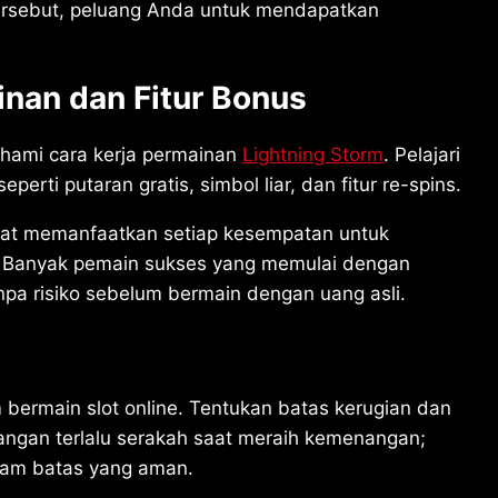
tersebut, peluang Anda untuk mendapatkan
nan dan Fitur Bonus
hami cara kerja permainan
Lightning Storm
. Pelajari
perti putaran gratis, simbol liar, dan fitur re-spins.
at memanfaatkan setiap kesempatan untuk
 Banyak pemain sukses yang memulai dengan
a risiko sebelum bermain dengan uang asli.
ermain slot online. Tentukan batas kerugian dan
ngan terlalu serakah saat meraih kemenangan;
lam batas yang aman.