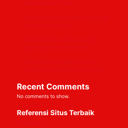
Casino Balloon Race
Cara Efektif Mengalahkan Permainan
Casino Big Six Wheel
Strategi Menang Besar Di Casino
Baccarat Deluxe Terpercaya
Panduan Praktis Bermain Game
Casino Auto Roulette Favorit Anda
Recent Comments
No comments to show.
Referensi Situs Terbaik
linkfuso.com