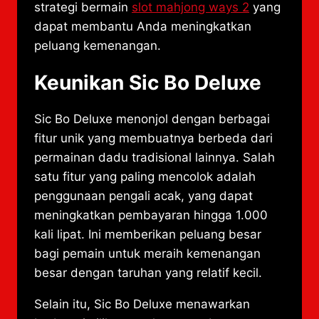
strategi bermain
slot mahjong ways 2
yang
dapat membantu Anda meningkatkan
peluang kemenangan.
Keunikan Sic Bo Deluxe
Sic Bo Deluxe menonjol dengan berbagai
fitur unik yang membuatnya berbeda dari
permainan dadu tradisional lainnya. Salah
satu fitur yang paling mencolok adalah
penggunaan pengali acak, yang dapat
meningkatkan pembayaran hingga 1.000
kali lipat. Ini memberikan peluang besar
bagi pemain untuk meraih kemenangan
besar dengan taruhan yang relatif kecil.
Selain itu, Sic Bo Deluxe menawarkan