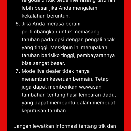
tergoda untuk terus memasang taruhan
lebih besar jika Anda mengalami
kekalahan beruntun.
Jika Anda merasa berani,
pertimbangkan untuk memasang
taruhan pada opsi dengan pengali acak
yang tinggi. Meskipun ini merupakan
taruhan berisiko tinggi, pembayarannya
bisa sangat besar.
Mode live dealer tidak hanya
menambah keseruan bermain. Tetapi
juga dapat memberikan wawasan
tambahan tentang hasil lemparan dadu,
yang dapat membantu dalam membuat
keputusan taruhan.
Jangan lewatkan informasi tentang trik dan