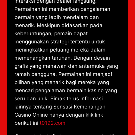
interaksi dengan dealer langsung.
Permainan ini memberikan pengalaman
bermain yang lebih mendalam dan
menarik. Meskipun didasarkan pada
keberuntungan, pemain dapat
menggunakan strategi tertentu untuk
meningkatkan peluang mereka dalam
memenangkan taruhan. Dengan desain
grafis yang menawan dan antarmuka yang
ramah pengguna. Permainan ini menjadi
pilihan yang menarik bagi mereka yang
mencari pengalaman bermain kasino yang
seru dan unik. Simak terus informasi
lainnya tentang Sensasi Kemenangan
Casino Online hanya dengan klik link
berikut ini
t0192.com