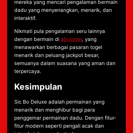
mereka yang mencari pengalaman bermain
dadu yang menyenangkan, menarik, dan
interaktif.
Nikmati pula pengalaman seru lainnya
dengan bermain di
abutogel
, yang
menawarkan berbagai pasaran togel
menarik dan peluang jackpot besar,
semuanya dalam suasana yang aman dan
terpercaya.
Kesimpulan
Sic Bo Deluxe adalah permainan yang
menarik dan menghibur bagi para
penggemar permainan dadu. Dengan fitur-
fitur modern seperti pengali acak dan