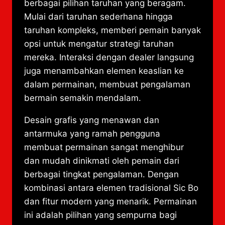
berbagai pilihan taruhan yang beragam.
Mulai dari taruhan sederhana hingga
taruhan kompleks, memberi pemain banyak
opsi untuk mengatur strategi taruhan
mereka. Interaksi dengan dealer langsung
juga menambahkan elemen keaslian ke
dalam permainan, membuat pengalaman
bermain semakin mendalam.
Desain grafis yang menawan dan
antarmuka yang ramah pengguna
membuat permainan sangat menghibur
dan mudah dinikmati oleh pemain dari
berbagai tingkat pengalaman. Dengan
kombinasi antara elemen tradisional Sic Bo
dan fitur modern yang menarik. Permainan
ini adalah pilihan yang sempurna bagi