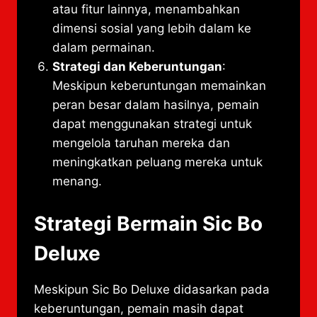
atau fitur lainnya, menambahkan
dimensi sosial yang lebih dalam ke
dalam permainan.
Strategi dan Keberuntungan
:
Meskipun keberuntungan memainkan
peran besar dalam hasilnya, pemain
dapat menggunakan strategi untuk
mengelola taruhan mereka dan
meningkatkan peluang mereka untuk
menang.
Strategi Bermain Sic Bo
Deluxe
Meskipun Sic Bo Deluxe didasarkan pada
keberuntungan, pemain masih dapat