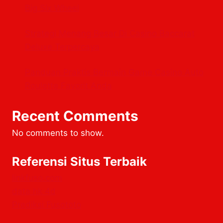
Big Six Wheel
Strategi Menang Besar Di Casino Baccarat
Deluxe Terpercaya
Panduan Praktis Bermain Game Casino Auto
Roulette Favorit Anda
Recent Comments
No comments to show.
Referensi Situs Terbaik
linkfuso.com
data hk 4d
Prediksi Fusototo