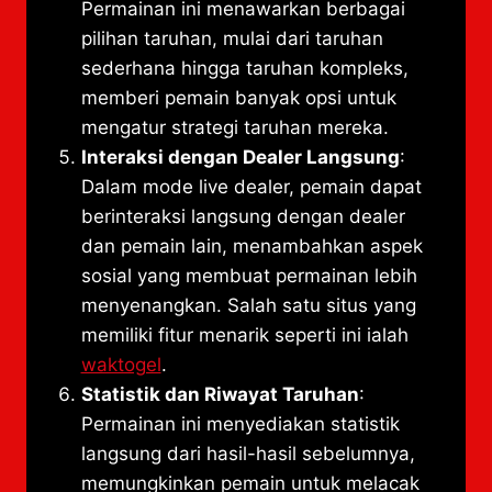
Permainan ini menawarkan berbagai
pilihan taruhan, mulai dari taruhan
sederhana hingga taruhan kompleks,
memberi pemain banyak opsi untuk
mengatur strategi taruhan mereka.
Interaksi dengan Dealer Langsung
:
Dalam mode live dealer, pemain dapat
berinteraksi langsung dengan dealer
dan pemain lain, menambahkan aspek
sosial yang membuat permainan lebih
menyenangkan. Salah satu situs yang
memiliki fitur menarik seperti ini ialah
waktogel
.
Statistik dan Riwayat Taruhan
:
Permainan ini menyediakan statistik
langsung dari hasil-hasil sebelumnya,
memungkinkan pemain untuk melacak