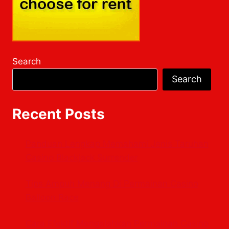
Search
Search
Recent Posts
Panduan Lengkap Memahami Jenis Taruhan
Casino Blackjack Surrender
Tips Ampuh Menang Di Permainan Casino
Balloon Race
Cara Efektif Mengalahkan Permainan Casino