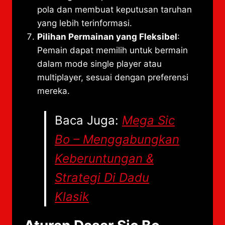
pola dan membuat keputusan taruhan
yang lebih terinformasi.
Pilihan Permainan yang Fleksibel
:
Pemain dapat memilih untuk bermain
dalam mode single player atau
multiplayer, sesuai dengan preferensi
mereka.
Baca Juga:
Mega Sic
Bo – Menggabungkan
Keberuntungan &
Strategi Di Dadu
Klasik