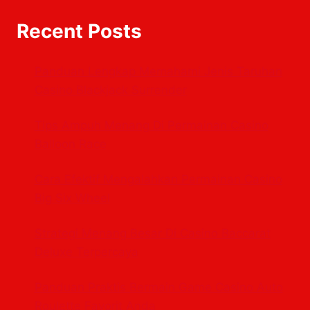
Recent Posts
Panduan Lengkap Memahami Jenis Taruhan
Casino Blackjack Surrender
Tips Ampuh Menang Di Permainan Casino
Balloon Race
Cara Efektif Mengalahkan Permainan Casino
Big Six Wheel
Strategi Menang Besar Di Casino Baccarat
Deluxe Terpercaya
Panduan Praktis Bermain Game Casino Auto
Roulette Favorit Anda