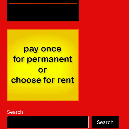
Search
Search