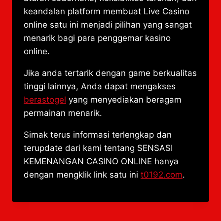
keandalan platform membuat Live Casino
online satu ini menjadi pilihan yang sangat
menarik bagi para penggemar kasino
online.
Jika anda tertarik dengan game berkualitas
tinggi lainnya, Anda dapat mengakses
berastogel
yang menyediakan beragam
permainan menarik.
Simak terus informasi terlengkap dan
terupdate dari kami tentang SENSASI
KEMENANGAN CASINO ONLINE hanya
dengan mengklik link satu ini
t0192.com
.