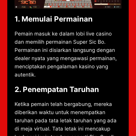
1. Memulai Permainan
Pemain masuk ke dalam lobi live casino
dan memilih permainan Super Sic Bo.
Permainan ini disiarkan langsung dengan
dealer nyata yang mengawasi permainan,
menciptakan pengalaman kasino yang
autentik.
2. Penempatan Taruhan
Ketika pemain telah bergabung, mereka
diberikan waktu untuk menempatkan
taruhan pada tata letak taruhan yang ada
di meja virtual. Tata letak ini mencakup