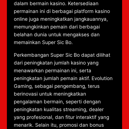
dalam bermain kasino. Ketersediaan
permainan ini di berbagai platform kasino
online juga meningkatkan jangkauannya,
memungkinkan pemain dari berbagai
belahan dunia untuk mengakses dan
memainkan Super Sic Bo.
Perkembangan Super Sic Bo dapat dilihat
dari peningkatan jumlah kasino yang
menawarkan permainan ini, serta
peningkatan jumlah pemain aktif. Evolution
Gaming, sebagai pengembang, terus
berinovasi untuk meningkatkan
pengalaman bermain, seperti dengan
peningkatan kualitas streaming, dealer
yang profesional, dan fitur interaktif yang
menarik. Selain itu, promosi dan bonus