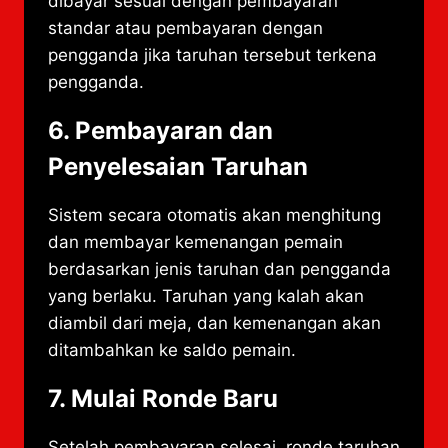
dibayar sesuai dengan pembayaran
standar atau pembayaran dengan
pengganda jika taruhan tersebut terkena
pengganda.
6. Pembayaran dan
Penyelesaian Taruhan
Sistem secara otomatis akan menghitung
dan membayar kemenangan pemain
berdasarkan jenis taruhan dan pengganda
yang berlaku. Taruhan yang kalah akan
diambil dari meja, dan kemenangan akan
ditambahkan ke saldo pemain.
7. Mulai Ronde Baru
Setelah pembayaran selesai, ronde taruhan