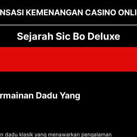
NSASI KEMENANGAN CASINO ONL
Sejarah Sic Bo Deluxe
Permainan Dadu Yang
an dadu klasik yang menawarkan pengalaman