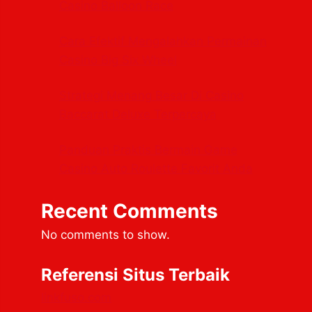
Casino Balloon Race
Cara Efektif Mengalahkan Permainan
Casino Big Six Wheel
Strategi Menang Besar Di Casino
Baccarat Deluxe Terpercaya
Panduan Praktis Bermain Game
Casino Auto Roulette Favorit Anda
Recent Comments
No comments to show.
Referensi Situs Terbaik
linkfuso.com