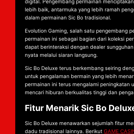
digital. Pengembang permainan menciptakan v
lebih baik, antarmuka yang lebih ramah peng
dalam permainan Sic Bo tradisional.
Evolution Gaming, salah satu pengembang per
permainan ini sebagai bagian dari koleksi pe
dapat berinteraksi dengan dealer sungguhan
nyata melalui siaran langsung.
Sic Bo Deluxe terus berkembang seiring den
untuk pengalaman bermain yang lebih menarik
permainan ini terus mengalami peningkatan
mencari hiburan berkualitas tinggi dan pen
Fitur Menarik Sic Bo Delux
Sic Bo Deluxe menawarkan sejumlah fitur m
dadu tradisional lainnya. Berikut
GAME CASI