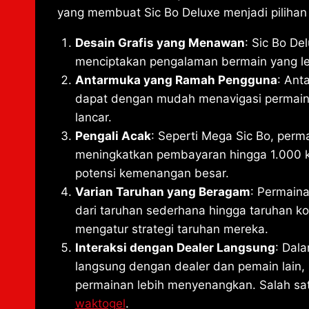
yang membuat Sic Bo Deluxe menjadi pilihan
Desain Grafis yang Menawan
: Sic Bo De
menciptakan pengalaman bermain yang leb
Antarmuka yang Ramah Pengguna
: An
dapat dengan mudah menavigasi permain
lancar.
Pengali Acak
: Seperti Mega Sic Bo, perm
meningkatkan pembayaran hingga 1.000 k
potensi kemenangan besar.
Varian Taruhan yang Beragam
: Permaina
dari taruhan sederhana hingga taruhan k
mengatur strategi taruhan mereka.
Interaksi dengan Dealer Langsung
: Dala
langsung dengan dealer dan pemain lai
permainan lebih menyenangkan. Salah satu s
waktogel
.