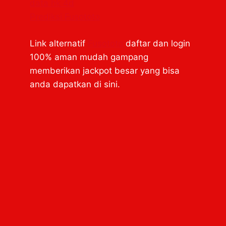
data hk 4d
Prediksi Fusototo
Link alternatif
Fusototo
daftar dan login
100% aman mudah gampang
memberikan jackpot besar yang bisa
anda dapatkan di sini.