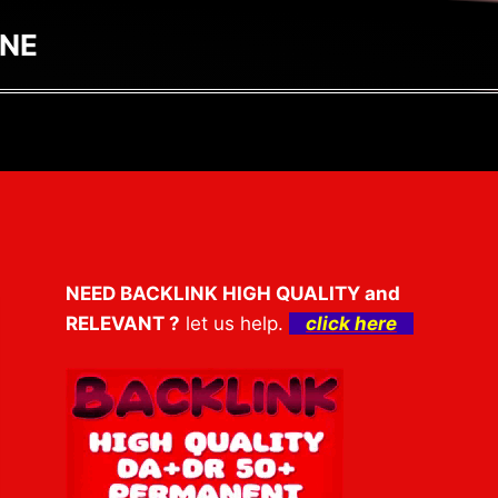
INE
NEED BACKLINK HIGH QUALITY and
RELEVANT ?
let us help.
click here