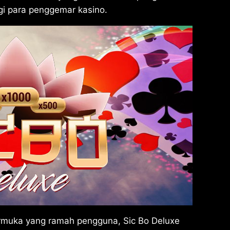
i para penggemar kasino.
armuka yang ramah pengguna, Sic Bo Deluxe