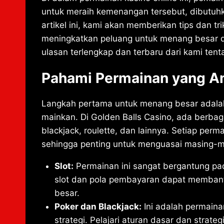
untuk meraih kemenangan tersebut, dibutuhk
artikel ini, kami akan memberikan tips dan
meningkatkan peluang untuk menang besar di
ulasan terlengkap dan terbaru dari kami ten
Pahami Permainan yang A
Langkah pertama untuk menang besar adal
mainkan. Di Golden Balls Casino, ada berbaga
blackjack, roulette, dan lainnya. Setiap perm
sehingga penting untuk menguasai masing-m
Slot:
Permainan ini sangat bergantung pa
slot dan pola pembayaran dapat membant
besar.
Poker dan Blackjack:
Ini adalah permaina
strategi. Pelajari aturan dasar dan stra