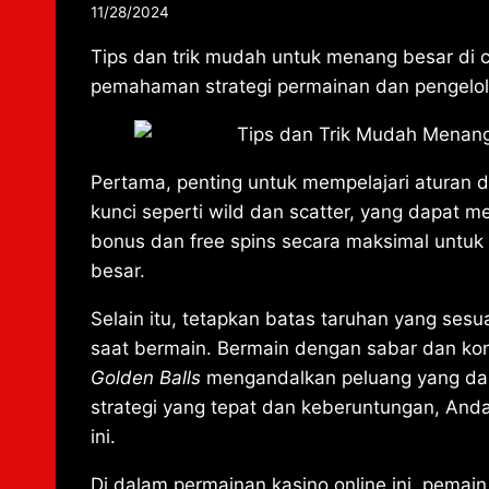
11/28/2024
Tips dan trik mudah untuk menang besar di c
pemahaman strategi permainan dan pengelola
Pertama, penting untuk mempelajari aturan 
kunci seperti wild dan scatter, yang dapat 
bonus dan free spins secara maksimal unt
besar.
Selain itu, tetapkan batas taruhan yang ses
saat bermain. Bermain dengan sabar dan kon
Golden Balls
mengandalkan peluang yang dap
strategi yang tepat dan keberuntungan, And
ini.
Di dalam permainan kasino online ini, pemai