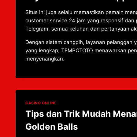
Situs ini juga selalu memastikan pemain me
customer service 24 jam yang responsif dan p
Telegram, semua keluhan dan pertanyaan ak
Dengan sistem canggih, layanan pelanggan 
yang lengkap, TEMPOTOTO menawarkan pen
menyenangkan.
CASINO ONLINE
Tips dan Trik Mudah Menan
Golden Balls