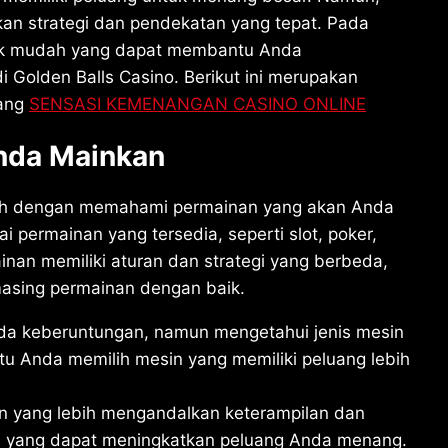
an strategi dan pendekatan yang tepat. Pada
 trik mudah yang dapat membantu Anda
 Golden Balls Casino. Berikut ini merupakan
tang
SENSASI KEMENANGAN CASINO ONLINE
nda Mainkan
ah dengan memahami permainan yang akan Anda
i permainan yang tersedia, seperti slot, poker,
ainan memiliki aturan dan strategi yang berbeda,
asing permainan dengan baik.
da keberuntungan, namun mengetahui jenis mesin
u Anda memilih mesin yang memiliki peluang lebih
n yang lebih mengandalkan keterampilan dan
tegi yang dapat meningkatkan peluang Anda menang.