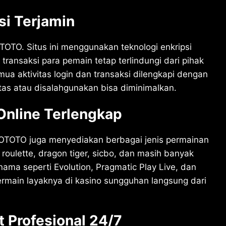
i Terjamin
OTO. Situs ini menggunakan teknologi enkripsi
transaksi para pemain tetap terlindungi dari pihak
mua aktivitas login dan transaksi dilengkapi dengan
retas atau disalahgunakan bisa diminimalkan.
Online Terlengkap
POTOTO juga menyediakan berbagai jenis permainan
, roulette, dragon tiger, sicbo, dan masih banyak
ama seperti Evolution, Pragmatic Play Live, dan
rmain layaknya di kasino sungguhan langsung dari
 Profesional 24/7