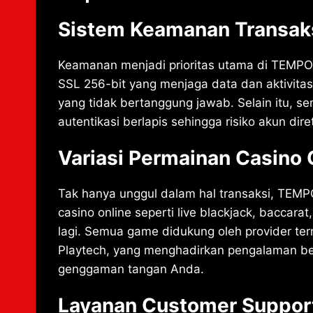
Sistem Keamanan Transaks
Keamanan menjadi prioritas utama di TEMPOT
SSL 256-bit yang menjaga data dan aktivitas 
yang tidak bertanggung jawab. Selain itu, se
autentikasi berlapis sehingga risiko akun di
Variasi Permainan Casino 
Tak hanya unggul dalam hal transaksi, TEM
casino online seperti live blackjack, baccarat
lagi. Semua game didukung oleh provider tern
Playtech, yang menghadirkan pengalaman be
genggaman tangan Anda.
Layanan Customer Support