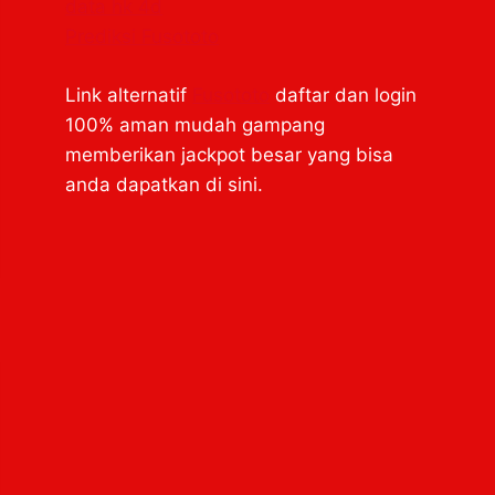
data hk 4d
Prediksi Fusototo
Link alternatif
Fusototo
daftar dan login
100% aman mudah gampang
memberikan jackpot besar yang bisa
anda dapatkan di sini.