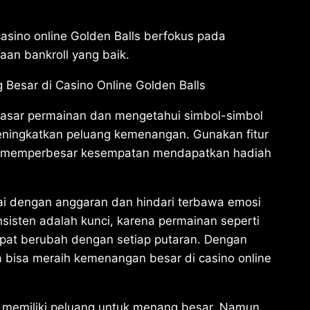
asino online Golden Balls berfokus pada
an bankroll yang baik.
dasar permainan dan mengetahui simbol-simbol
meningkatkan peluang kemenangan. Gunakan fitur
uk memperbesar kesempatan mendapatkan hadiah
uai dengan anggaran dan hindari terbawa emosi
sisten adalah kunci, karena permainan seperti
at berubah dengan setiap putaran. Dengan
a bisa meraih kemenangan besar di casino online
n memiliki peluang untuk menang besar. Namun,