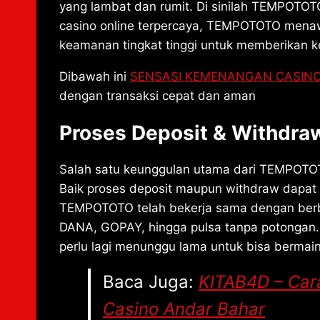
yang lambat dan rumit. Di sinilah TEMPOTOTO 
casino online terpercaya, TEMPOTOTO menaw
keamanan tingkat tinggi untuk memberikan 
Dibawah ini
SENSASI KEMENANGAN CASINO
dengan transaksi cepat dan aman
Proses Deposit & Withdra
Salah satu keunggulan utama dari TEMPOTOT
Baik proses deposit maupun withdraw dapat 
TEMPOTOTO telah bekerja sama dengan berbag
DANA, GOPAY, hingga pulsa tanpa potongan. 
perlu lagi menunggu lama untuk bisa berma
Baca Juga:
KITAB4D – Car
Casino Andar Bahar