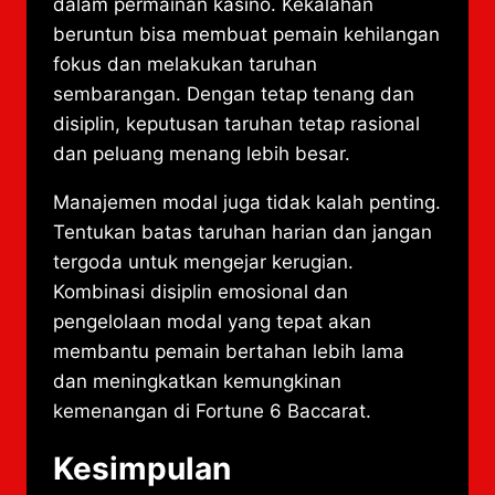
dalam permainan kasino. Kekalahan
beruntun bisa membuat pemain kehilangan
fokus dan melakukan taruhan
sembarangan. Dengan tetap tenang dan
disiplin, keputusan taruhan tetap rasional
dan peluang menang lebih besar.
Manajemen modal juga tidak kalah penting.
Tentukan batas taruhan harian dan jangan
tergoda untuk mengejar kerugian.
Kombinasi disiplin emosional dan
pengelolaan modal yang tepat akan
membantu pemain bertahan lebih lama
dan meningkatkan kemungkinan
kemenangan di Fortune 6 Baccarat.
Kesimpulan