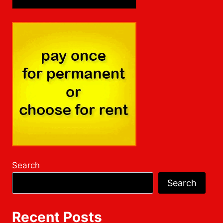
Search
Search
Recent Posts