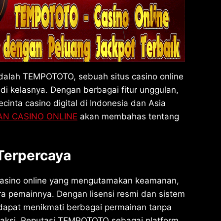
adalah TEMPOTOTO, sebuah situs casino online
di kelasnya. Dengan berbagai fitur unggulan,
nta casino digital di Indonesia dan Asia
N CASINO ONLINE
akan membahas tentang
Terpercaya
casino online yang mengutamakan keamanan,
 pemainnya. Dengan lisensi resmi dan sistem
 dapat menikmati berbagai permainan tanpa
saksi. Reputasi TEMPOTOTO sebagai platform