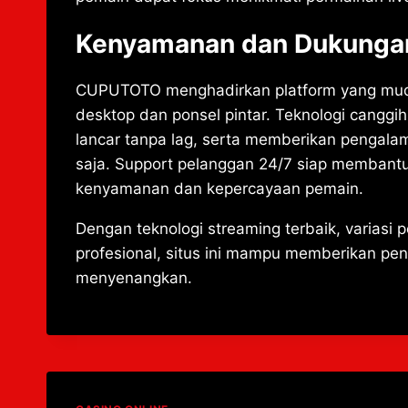
Kenyamanan dan Dukungan
CUPUTOTO menghadirkan platform yang mudah
desktop dan ponsel pintar. Teknologi cangg
lancar tanpa lag, serta memberikan pengal
saja. Support pelanggan 24/7 siap membantu
kenyamanan dan kepercayaan pemain.
Dengan teknologi streaming terbaik, variasi
profesional, situs ini mampu memberikan pe
menyenangkan.