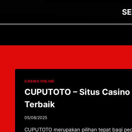
Skip
SE
to
content
CASINO ONLINE
CUPUTOTO – Situs Casino
Terbaik
05/08/2025
CUPUTOTO merupakan pilihan tepat bagi peci