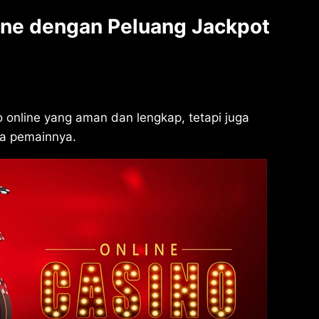
ne dengan Peluang Jackpot
 online yang aman dan lengkap, tetapi juga
ra pemainnya.