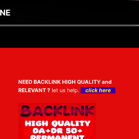
INE
NEED BACKLINK HIGH QUALITY and
RELEVANT ?
let us help.
click here