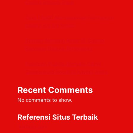
Casino Balloon Race
Cara Efektif Mengalahkan Permainan
Casino Big Six Wheel
Strategi Menang Besar Di Casino
Baccarat Deluxe Terpercaya
Panduan Praktis Bermain Game
Casino Auto Roulette Favorit Anda
Recent Comments
No comments to show.
Referensi Situs Terbaik
linkfuso.com