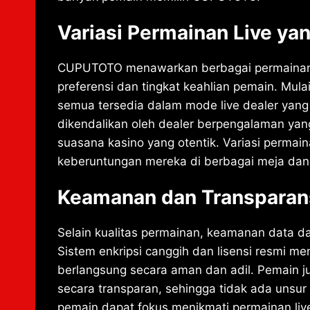
Variasi Permainan Live ya
CUPUTOTO menawarkan berbagai permainan l
preferensi dan tingkat keahlian pemain. Mulai 
semua tersedia dalam mode live dealer yang
dikendalikan oleh dealer berpengalaman yan
suasana kasino yang otentik. Variasi perma
keberuntungan mereka di berbagai meja da
Keamanan dan Transparan
Selain kualitas permainan, keamanan data d
Sistem enkripsi canggih dan lisensi resmi m
berlangsung secara aman dan adil. Pemain 
secara transparan, sehingga tidak ada unsur
pemain dapat fokus menikmati permainan live