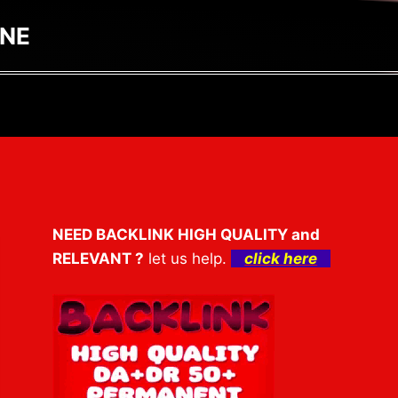
INE
NEED BACKLINK HIGH QUALITY and
RELEVANT ?
let us help.
click here