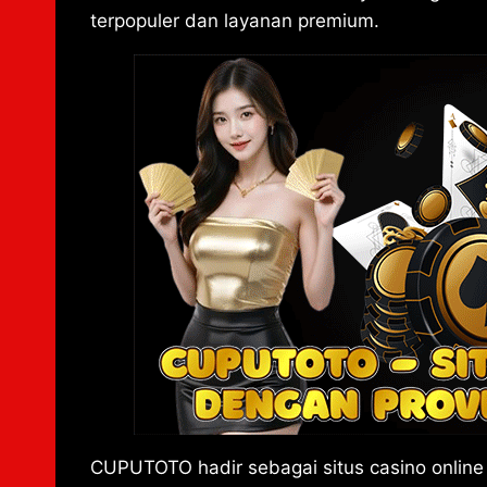
terpopuler dan layanan premium.
CUPUTOTO hadir sebagai situs casino online