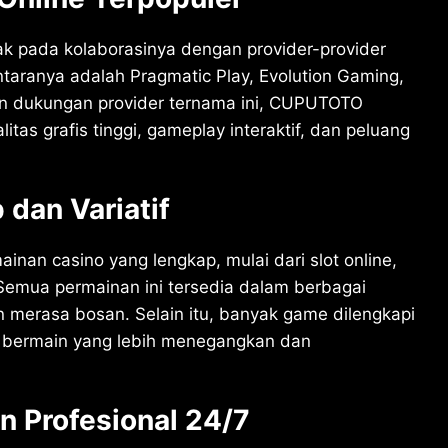
tak pada kolaborasinya dengan provider-provider
antaranya adalah Pragmatic Play, Evolution Gaming,
n dukungan provider ternama ini, CUPUTOTO
s grafis tinggi, gameplay interaktif, dan peluang
 dan Variatif
an casino yang lengkap, mulai dari slot online,
o. Semua permainan ini tersedia dalam berbagai
n merasa bosan. Selain itu, banyak game dilengkapi
i bermain yang lebih menegangkan dan
n Profesional 24/7