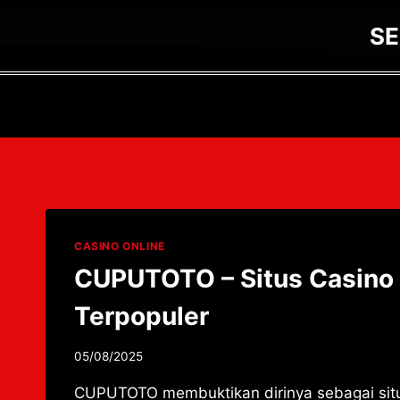
Skip
SE
to
content
CASINO ONLINE
CUPUTOTO – Situs Casino 
Terpopuler
05/08/2025
CUPUTOTO membuktikan dirinya sebagai situs