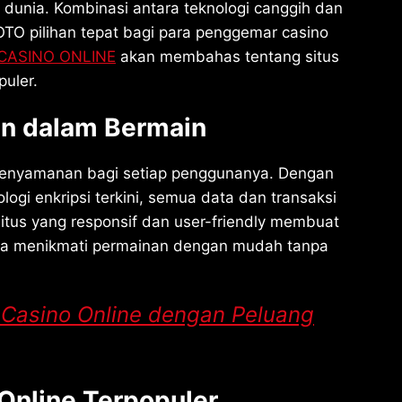
i dunia. Kombinasi antara teknologi canggih dan
O pilihan tepat bagi para penggemar casino
CASINO ONLINE
akan membahas tentang situs
uler.
n dalam Bermain
yamanan bagi setiap penggunanya. Dengan
ogi enkripsi terkini, semua data dan transaksi
situs yang responsif dan user-friendly membuat
isa menikmati permainan dengan mudah tanpa
asino Online dengan Peluang
Online Terpopuler