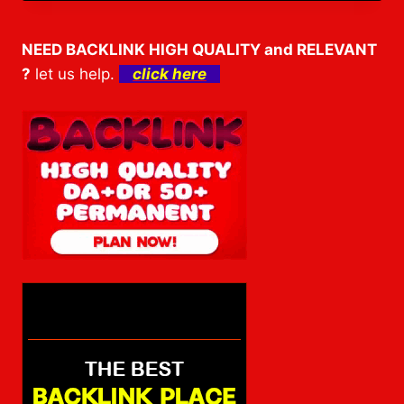
NEED BACKLINK HIGH QUALITY and RELEVANT
?
let us help.
click here