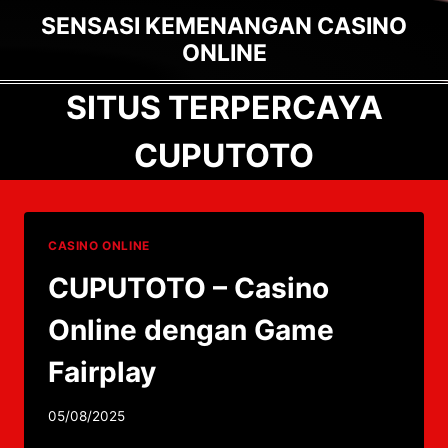
Skip
SENSASI KEMENANGAN CASINO
to
ONLINE
content
SITUS TERPERCAYA
CUPUTOTO
CASINO ONLINE
CUPUTOTO – Casino
Online dengan Game
Fairplay
05/08/2025