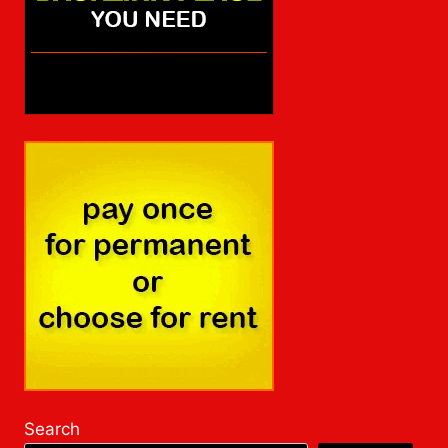
Search