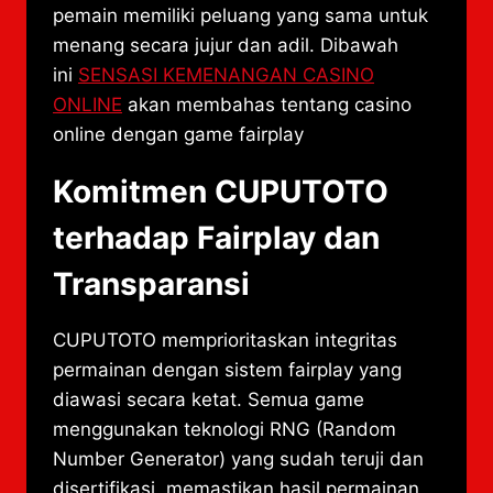
pemain memiliki peluang yang sama untuk
menang secara jujur dan adil. Dibawah
ini
SENSASI KEMENANGAN CASINO
ONLINE
akan membahas tentang casino
online dengan game fairplay
Komitmen CUPUTOTO
terhadap Fairplay dan
Transparansi
CUPUTOTO memprioritaskan integritas
permainan dengan sistem fairplay yang
diawasi secara ketat. Semua game
menggunakan teknologi RNG (Random
Number Generator) yang sudah teruji dan
disertifikasi, memastikan hasil permainan