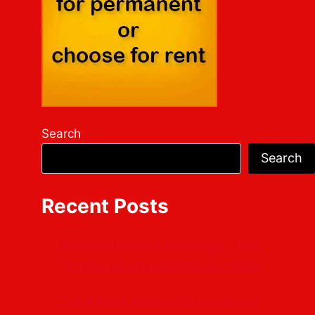
Search
Search
Recent Posts
Panduan Lengkap Memahami Jenis
Taruhan Casino Blackjack Surrender
Tips Ampuh Menang Di Permainan