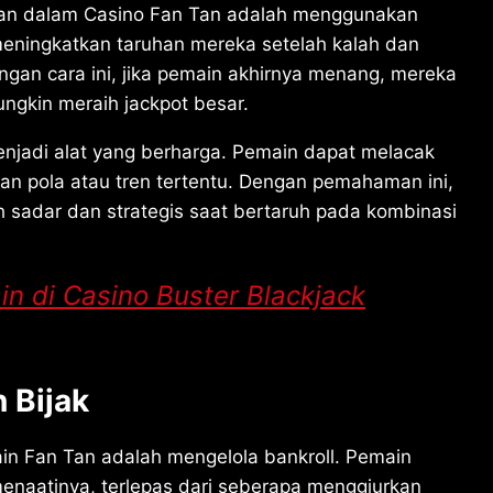
pkan dalam Casino Fan Tan adalah menggunakan
 meningkatkan taruhan mereka setelah kalah dan
gan cara ini, jika pemain akhirnya menang, mereka
ngkin meraih jackpot besar.
 menjadi alat yang berharga. Pemain dapat melacak
n pola atau tren tertentu. Dengan pemahaman ini,
sadar dan strategis saat bertaruh pada kombinasi
in di Casino Buster Blackjack
 Bijak
ain Fan Tan adalah mengelola bankroll. Pemain
enaatinya, terlepas dari seberapa menggiurkan