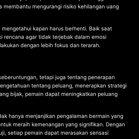
as membantu mengurangi risiko kehilangan uang
ti mengetahui kapan harus berhenti. Baik saat
i rencana agar tidak terjebak dalam emosi
ilakukan dengan lebih fokus dan terarah.
keberuntungan, tetapi juga tentang penerapan
pengetahuan tentang peluang, menerapkan strategi
yang bijak, pemain dapat meningkatkan peluang
tidak hanya menjanjikan pengalaman bermain yang
untuk meraih kemenangan yang signifikan. Dengan
uji, setiap pemain dapat merasakan sensasi