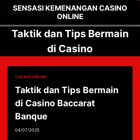
Skip
SENSASI KEMENANGAN CASINO
to
ONLINE
content
Taktik dan Tips Bermain
di Casino
CASINO ONLINE
Taktik dan Tips Bermain
di Casino Baccarat
Banque
04/07/2025