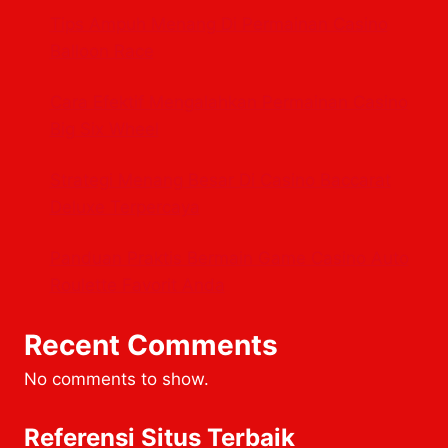
Tips Ampuh Menang Di Permainan Casino
Balloon Race
Cara Efektif Mengalahkan Permainan Casino
Big Six Wheel
Strategi Menang Besar Di Casino Baccarat
Deluxe Terpercaya
Panduan Praktis Bermain Game Casino Auto
Roulette Favorit Anda
Recent Comments
No comments to show.
Referensi Situs Terbaik