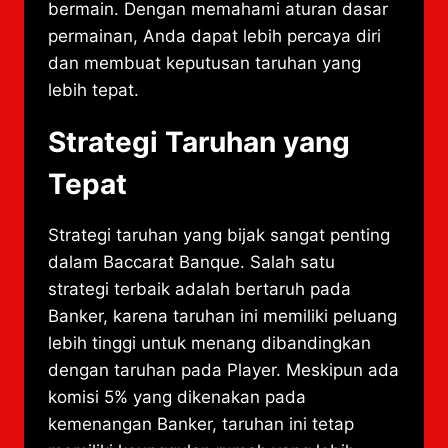
bermain. Dengan memahami aturan dasar
permainan, Anda dapat lebih percaya diri
dan membuat keputusan taruhan yang
lebih tepat.
Strategi Taruhan yang
Tepat
Strategi taruhan yang bijak sangat penting
dalam Baccarat Banque. Salah satu
strategi terbaik adalah bertaruh pada
Banker, karena taruhan ini memiliki peluang
lebih tinggi untuk menang dibandingkan
dengan taruhan pada Player. Meskipun ada
komisi 5% yang dikenakan pada
kemenangan Banker, taruhan ini tetap