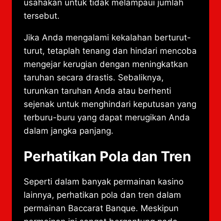
usahakan untuk tidak melampaui jumlah
tersebut.
Jika Anda mengalami kekalahan berturut-
turut, tetaplah tenang dan hindari mencoba
mengejar kerugian dengan meningkatkan
taruhan secara drastis. Sebaliknya,
turunkan taruhan Anda atau berhenti
sejenak untuk menghindari keputusan yang
terburu-buru yang dapat merugikan Anda
dalam jangka panjang.
Perhatikan Pola dan Tren
Seperti dalam banyak permainan kasino
lainnya, perhatikan pola dan tren dalam
permainan Baccarat Banque. Meskipun