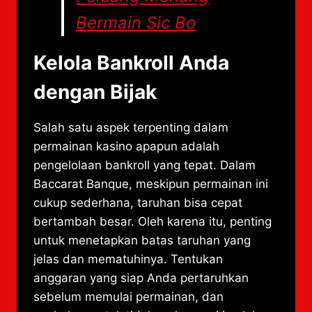
Bermain Sic Bo
Kelola Bankroll Anda
dengan Bijak
Salah satu aspek terpenting dalam
permainan kasino apapun adalah
pengelolaan bankroll yang tepat. Dalam
Baccarat Banque, meskipun permainan ini
cukup sederhana, taruhan bisa cepat
bertambah besar. Oleh karena itu, penting
untuk menetapkan batas taruhan yang
jelas dan mematuhinya. Tentukan
anggaran yang siap Anda pertaruhkan
sebelum memulai permainan, dan