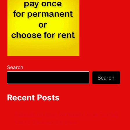
Search
Search
Recent Posts
Panduan Lengkap Memahami Jenis Taruhan
Casino Blackjack Surrender