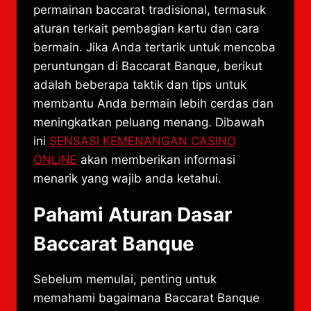
permainan baccarat tradisional, termasuk
aturan terkait pembagian kartu dan cara
bermain. Jika Anda tertarik untuk mencoba
peruntungan di Baccarat Banque, berikut
adalah beberapa taktik dan tips untuk
membantu Anda bermain lebih cerdas dan
meningkatkan peluang menang. Dibawah
ini
SENSASI KEMENANGAN CASINO
ONLINE
akan memberikan informasi
menarik yang wajib anda ketahui.
Pahami Aturan Dasar
Baccarat Banque
Sebelum memulai, penting untuk
memahami bagaimana Baccarat Banque