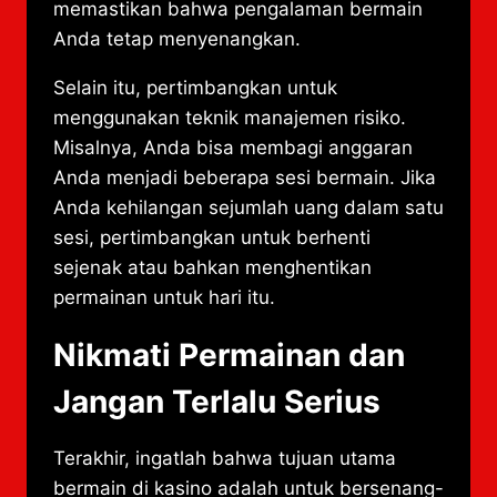
memastikan bahwa pengalaman bermain
Anda tetap menyenangkan.
Selain itu, pertimbangkan untuk
menggunakan teknik manajemen risiko.
Misalnya, Anda bisa membagi anggaran
Anda menjadi beberapa sesi bermain. Jika
Anda kehilangan sejumlah uang dalam satu
sesi, pertimbangkan untuk berhenti
sejenak atau bahkan menghentikan
permainan untuk hari itu.
Nikmati Permainan dan
Jangan Terlalu Serius
Terakhir, ingatlah bahwa tujuan utama
bermain di kasino adalah untuk bersenang-