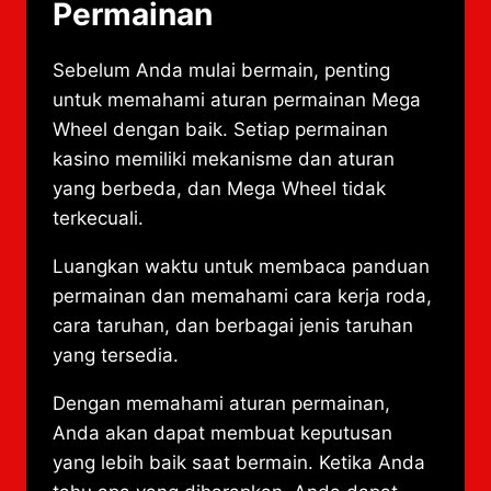
Permainan
Sebelum Anda mulai bermain, penting
untuk memahami aturan permainan Mega
Wheel dengan baik. Setiap permainan
kasino memiliki mekanisme dan aturan
yang berbeda, dan Mega Wheel tidak
terkecuali.
Luangkan waktu untuk membaca panduan
permainan dan memahami cara kerja roda,
cara taruhan, dan berbagai jenis taruhan
yang tersedia.
Dengan memahami aturan permainan,
Anda akan dapat membuat keputusan
yang lebih baik saat bermain. Ketika Anda