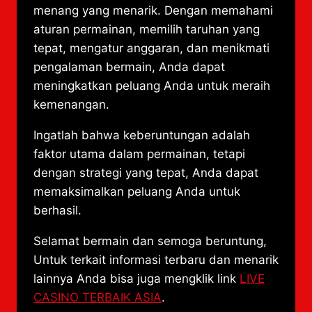
menang yang menarik. Dengan memahami
aturan permainan, memilih taruhan yang
tepat, mengatur anggaran, dan menikmati
pengalaman bermain, Anda dapat
meningkatkan peluang Anda untuk meraih
kemenangan.
Ingatlah bahwa keberuntungan adalah
faktor utama dalam permainan, tetapi
dengan strategi yang tepat, Anda dapat
memaksimalkan peluang Anda untuk
berhasil.
Selamat bermain dan semoga beruntung,
Untuk terkait informasi terbaru dan menarik
lainnya Anda bisa juga mengklik link
LIVE
CASINO TERBAIK ASIA
.