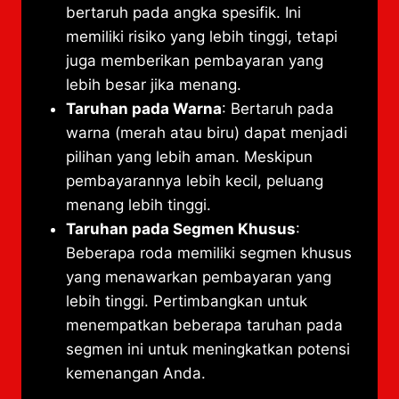
bertaruh pada angka spesifik. Ini
memiliki risiko yang lebih tinggi, tetapi
juga memberikan pembayaran yang
lebih besar jika menang.
Taruhan pada Warna
: Bertaruh pada
warna (merah atau biru) dapat menjadi
pilihan yang lebih aman. Meskipun
pembayarannya lebih kecil, peluang
menang lebih tinggi.
Taruhan pada Segmen Khusus
:
Beberapa roda memiliki segmen khusus
yang menawarkan pembayaran yang
lebih tinggi. Pertimbangkan untuk
menempatkan beberapa taruhan pada
segmen ini untuk meningkatkan potensi
kemenangan Anda.