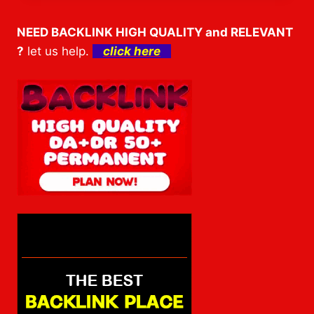
NEED BACKLINK HIGH QUALITY and RELEVANT
?
let us help.
click here