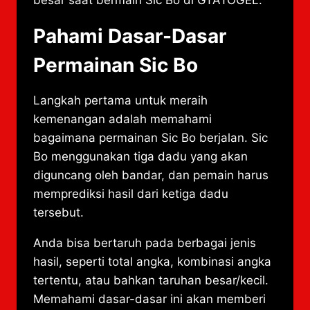
besar saat bermain Sic Bo di GTATOGEL.
Pahami Dasar-Dasar
Permainan Sic Bo
Langkah pertama untuk meraih
kemenangan adalah memahami
bagaimana permainan Sic Bo berjalan. Sic
Bo menggunakan tiga dadu yang akan
diguncang oleh bandar, dan pemain harus
memprediksi hasil dari ketiga dadu
tersebut.
Anda bisa bertaruh pada berbagai jenis
hasil, seperti total angka, kombinasi angka
tertentu, atau bahkan taruhan besar/kecil.
Memahami dasar-dasar ini akan memberi