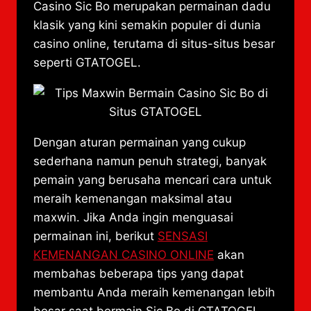
Casino Sic Bo merupakan permainan dadu
klasik yang kini semakin populer di dunia
casino online, terutama di situs-situs besar
seperti GTATOGEL.
Dengan aturan permainan yang cukup
sederhana namun penuh strategi, banyak
pemain yang berusaha mencari cara untuk
meraih kemenangan maksimal atau
maxwin. Jika Anda ingin menguasai
permainan ini, berikut
SENSASI
KEMENANGAN CASINO ONLINE
akan
membahas beberapa tips yang dapat
membantu Anda meraih kemenangan lebih