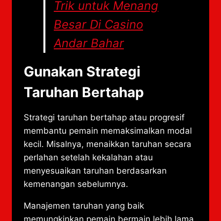
Trik untuk Menang
Besar Di Casino
Andar Bahar
Gunakan Strategi
Taruhan Bertahap
Strategi taruhan bertahap atau progresif
membantu pemain memaksimalkan modal
kecil. Misalnya, menaikkan taruhan secara
perlahan setelah kekalahan atau
menyesuaikan taruhan berdasarkan
kemenangan sebelumnya.
Manajemen taruhan yang baik
memungkinkan pemain bermain lebih lama,