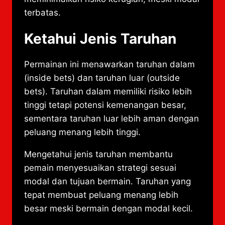
terbatas.
Ketahui Jenis Taruhan
Permainan ini menawarkan taruhan dalam
(inside bets) dan taruhan luar (outside
bets). Taruhan dalam memiliki risiko lebih
tinggi tetapi potensi kemenangan besar,
sementara taruhan luar lebih aman dengan
peluang menang lebih tinggi.
Mengetahui jenis taruhan membantu
pemain menyesuaikan strategi sesuai
modal dan tujuan bermain. Taruhan yang
tepat membuat peluang menang lebih
besar meski bermain dengan modal kecil.