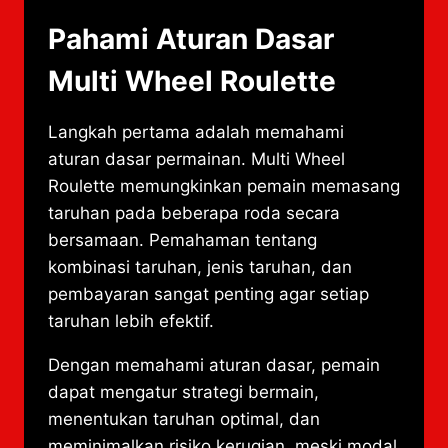
Pahami Aturan Dasar
Multi Wheel Roulette
Langkah pertama adalah memahami
aturan dasar permainan. Multi Wheel
Roulette memungkinkan pemain memasang
taruhan pada beberapa roda secara
bersamaan. Pemahaman tentang
kombinasi taruhan, jenis taruhan, dan
pembayaran sangat penting agar setiap
taruhan lebih efektif.
Dengan memahami aturan dasar, pemain
dapat mengatur strategi bermain,
menentukan taruhan optimal, dan
meminimalkan risiko kerugian, meski modal