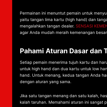
Permainan ini menuntut pemain untuk menyusu
yaitu tangan lima kartu (high hand) dan tang
mengalahkan tangan dealer.
SENSASI KEME
agar Anda mudah meraih kemenangan besar 
Pahami Aturan Dasar dan 
Setiap pemain menerima tujuh kartu dan har
untuk high hand dan dua kartu untuk low han
hand. Untuk menang, kedua tangan Anda har
dengan aturan yang sama.
Jika satu tangan menang dan satu kalah, hasi
kalah taruhan
.
Memahami aturan ini sangat p