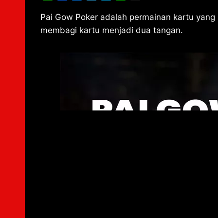
h
a
e
e
k
i
a
c
s
l
y
n
Pai Gow Poker adalah permainan kartu yang
t
e
s
e
p
e
membagi kartu menjadi dua tangan.
s
b
e
g
e
A
o
n
r
p
o
g
a
p
k
e
m
r