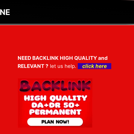
INE
NEED BACKLINK HIGH QUALITY and
RELEVANT ?
let us help.
click here