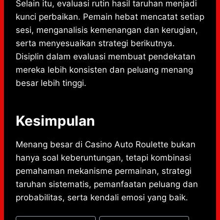
Selain itu, evaluasi rutin hasil taruhan menjadi
kunci perbaikan. Pemain hebat mencatat setiap
sesi, menganalisis kemenangan dan kerugian,
serta menyesuaikan strategi berikutnya.
Disiplin dalam evaluasi membuat pendekatan
mereka lebih konsisten dan peluang menang
besar lebih tinggi.
Kesimpulan
Menang besar di Casino Auto Roulette bukan
hanya soal keberuntungan, tetapi kombinasi
pemahaman mekanisme permainan, strategi
taruhan sistematis, pemanfaatan peluang dan
probabilitas, serta kendali emosi yang baik.
Post