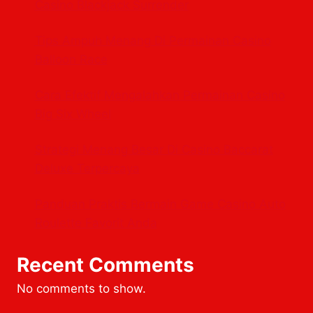
Casino Blackjack Surrender
Tips Ampuh Menang Di Permainan Casino
Balloon Race
Cara Efektif Mengalahkan Permainan Casino
Big Six Wheel
Strategi Menang Besar Di Casino Baccarat
Deluxe Terpercaya
Panduan Praktis Bermain Game Casino Auto
Roulette Favorit Anda
Recent Comments
No comments to show.