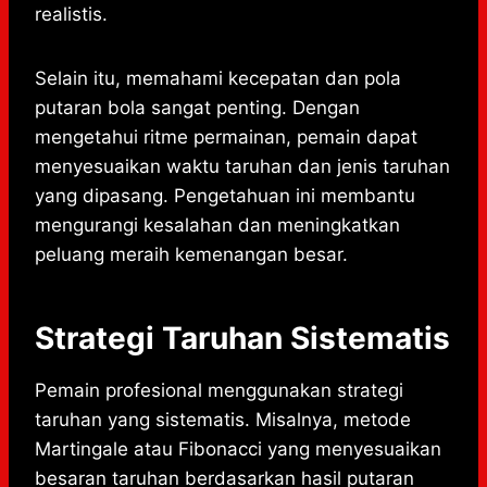
realistis.
Selain itu, memahami kecepatan dan pola
putaran bola sangat penting. Dengan
mengetahui ritme permainan, pemain dapat
menyesuaikan waktu taruhan dan jenis taruhan
yang dipasang. Pengetahuan ini membantu
mengurangi kesalahan dan meningkatkan
peluang meraih kemenangan besar.
Strategi Taruhan Sistematis
Pemain profesional menggunakan strategi
taruhan yang sistematis. Misalnya, metode
Martingale atau Fibonacci yang menyesuaikan
besaran taruhan berdasarkan hasil putaran