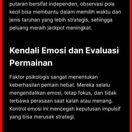
putaran bersifat independen, observasi pola
kecil bisa membantu dalam memilih waktu dan
jenis taruhan yang lebih strategis, sehingga
peluang meraih jackpot meningkat.
Kendali Emosi dan Evaluasi
Permainan
Faktor psikologis sangat menentukan
keberhasilan pemain hebat. Mereka selalu
mengendalikan emosi, tetap fokus, dan tidak
terbawa perasaan saat kalah atau menang.
Kontrol emosi ini mencegah keputusan impulsif
yang bisa merusak strategi.