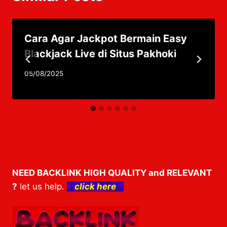
Cara Agar Jackpot Bermain Easy
Blackjack Live di Situs Pakhoki
05/08/2025
NEED BACKLINK HIGH QUALITY and RELEVANT
?
let us help.
click here