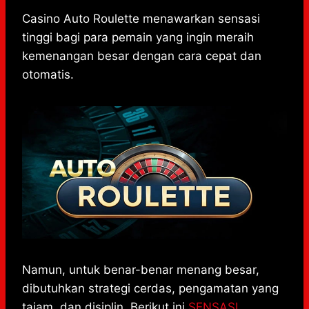
h
a
e
e
k
i
a
c
s
l
y
n
Casino Auto Roulette menawarkan sensasi
t
e
s
e
p
e
tinggi bagi para pemain yang ingin meraih
s
b
e
g
e
kemenangan besar dengan cara cepat dan
A
o
n
r
otomatis.
p
o
g
a
p
k
e
m
r
Namun, untuk benar-benar menang besar,
dibutuhkan strategi cerdas, pengamatan yang
tajam, dan disiplin. Berikut ini
SENSASI