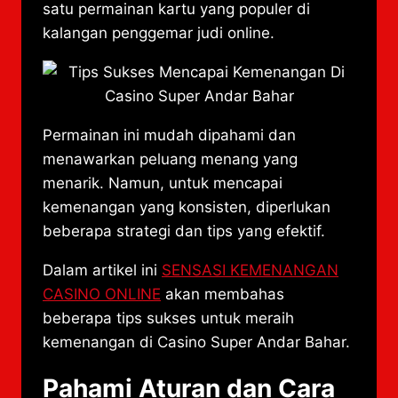
satu permainan kartu yang populer di
kalangan penggemar judi online.
Permainan ini mudah dipahami dan
menawarkan peluang menang yang
menarik. Namun, untuk mencapai
kemenangan yang konsisten, diperlukan
beberapa strategi dan tips yang efektif.
Dalam artikel ini
SENSASI KEMENANGAN
CASINO ONLINE
akan membahas
beberapa tips sukses untuk meraih
kemenangan di Casino Super Andar Bahar.
Pahami Aturan dan Cara