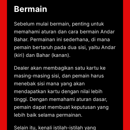
Bermain
Sebelum mulai bermain, penting untuk
memahami aturan dan cara bermain Andar
Bahar. Permainan ini sederhana, di mana
pemain bertaruh pada dua sisi, yaitu Andar
(kiri) dan Bahar (kanan).
Dealer akan membagikan satu kartu ke
masing-masing sisi, dan pemain harus
menebak sisi mana yang akan
mendapatkan kartu dengan nilai lebih
tinggi. Dengan memahami aturan dasar,
pemain dapat membuat keputusan yang
lebih baik selama permainan.
Selain itu, kenali istilah-istilah yang