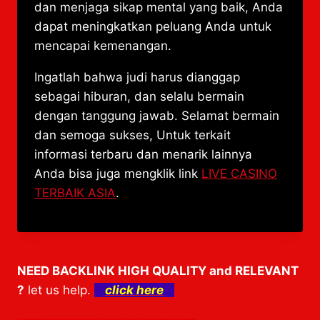
dan menjaga sikap mental yang baik, Anda
dapat meningkatkan peluang Anda untuk
mencapai kemenangan.
Ingatlah bahwa judi harus dianggap
sebagai hiburan, dan selalu bermain
dengan tanggung jawab. Selamat bermain
dan semoga sukses, Untuk terkait
informasi terbaru dan menarik lainnya
Anda bisa juga mengklik link
LIVE CASINO
TERBAIK ASIA
.
NEED BACKLINK HIGH QUALITY and RELEVANT
?
let us help.
click here