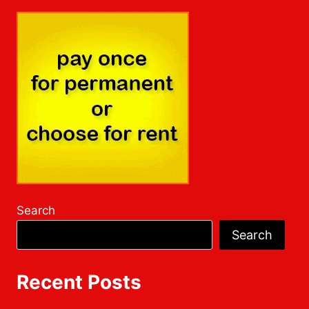
Search
Search
Recent Posts