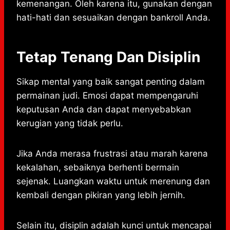
kemenangan. Oleh karena itu, gunakan dengan
hati-hati dan sesuaikan dengan bankroll Anda.
Tetap Tenang Dan Disiplin
Sikap mental yang baik sangat penting dalam
permainan judi. Emosi dapat mempengaruhi
keputusan Anda dan dapat menyebabkan
kerugian yang tidak perlu.
Jika Anda merasa frustrasi atau marah karena
kekalahan, sebaiknya berhenti bermain
sejenak. Luangkan waktu untuk merenung dan
kembali dengan pikiran yang lebih jernih.
Selain itu, disiplin adalah kunci untuk mencapai