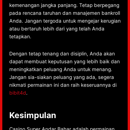
kemenangan jangka panjang. Tetap berpegang
pada rencana taruhan dan manajemen bankroll
Anda. Jangan tergoda untuk mengejar kerugian
atau bertaruh lebih dari yang telah Anda
tetapkan.
Dengan tetap tenang dan disiplin, Anda akan
dapat membuat keputusan yang lebih baik dan
meningkatkan peluang Anda untuk menang.
Jangan sia-siakan peluang yang ada, segera
nikmati permainan ini dan raih keseruannya di
bibit4d
.
Kesimpulan
Casino Super Andar Bahar adalah permainan