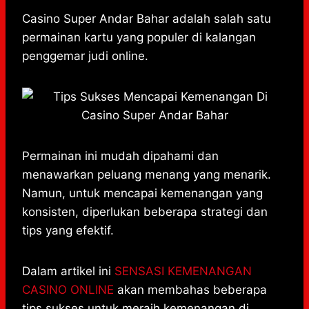
h
a
e
e
k
i
a
c
s
l
y
n
Casino Super Andar Bahar adalah salah satu
t
e
s
e
p
e
permainan kartu yang populer di kalangan
s
b
e
g
e
penggemar judi online.
A
o
n
r
p
o
g
a
p
k
e
m
r
Permainan ini mudah dipahami dan
menawarkan peluang menang yang menarik.
Namun, untuk mencapai kemenangan yang
konsisten, diperlukan beberapa strategi dan
tips yang efektif.
Dalam artikel ini
SENSASI KEMENANGAN
CASINO ONLINE
akan membahas beberapa
tips sukses untuk meraih kemenangan di