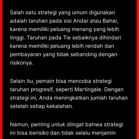
Salah satu strategi yang umum digunakan
adalah taruhan pada sisi Andar atau Bahar,
karena memiliki peluang menang yang lebih
tinggi. Taruhan pada Tie sebaiknya dihindari
karena memiliki peluang lebih rendah dan
pembayaran yang tidak sebanding dengan
risikonya.
Selain itu, pemain bisa mencoba strategi
taruhan progresif, seperti Martingale. Dengan
strategi ini, Anda meningkatkan jumlah taruhan
setelah setiap kekalahan.
Namun, penting untuk diingat bahwa strategi
ini bisa berisiko dan tidak selalu menjamin