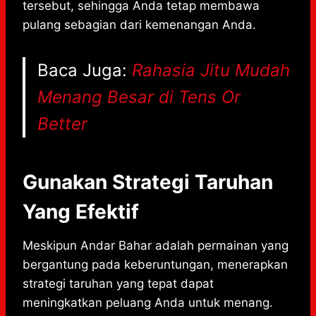
tersebut, sehingga Anda tetap membawa
pulang sebagian dari kemenangan Anda.
Baca Juga:
Rahasia Jitu Mudah
Menang Besar di Tens Or
Better
Gunakan Strategi Taruhan
Yang Efektif
Meskipun Andar Bahar adalah permainan yang
bergantung pada keberuntungan, menerapkan
strategi taruhan yang tepat dapat
meningkatkan peluang Anda untuk menang.