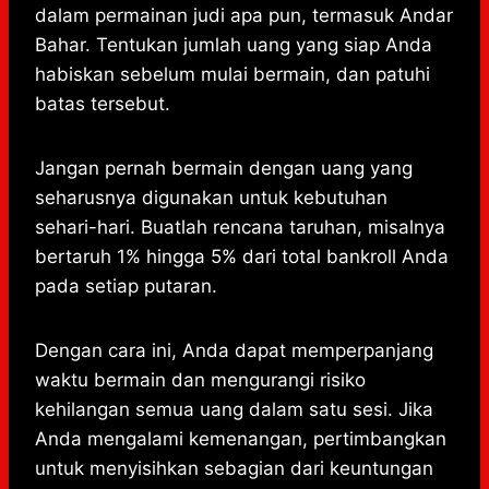
dalam permainan judi apa pun, termasuk Andar
Bahar. Tentukan jumlah uang yang siap Anda
habiskan sebelum mulai bermain, dan patuhi
batas tersebut.
Jangan pernah bermain dengan uang yang
seharusnya digunakan untuk kebutuhan
sehari-hari. Buatlah rencana taruhan, misalnya
bertaruh 1% hingga 5% dari total bankroll Anda
pada setiap putaran.
Dengan cara ini, Anda dapat memperpanjang
waktu bermain dan mengurangi risiko
kehilangan semua uang dalam satu sesi. Jika
Anda mengalami kemenangan, pertimbangkan
untuk menyisihkan sebagian dari keuntungan