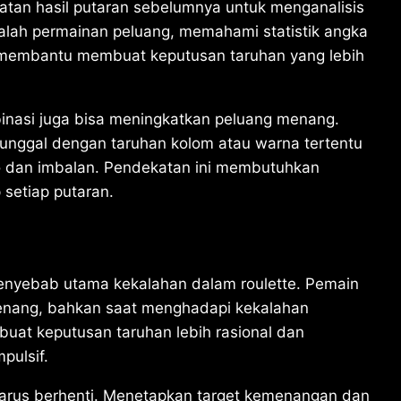
atan hasil putaran sebelumnya untuk menganalisis
adalah permainan peluang, memahami statistik angka
a membantu membuat keputusan taruhan yang lebih
binasi juga bisa meningkatkan peluang menang.
nggal dengan taruhan kolom atau warna tertentu
o dan imbalan. Pendekatan ini membutuhkan
setiap putaran.
 penyebab utama kekalahan dalam roulette. Pemain
 tenang, bahkan saat menghadapi kekalahan
at keputusan taruhan lebih rasional dan
pulsif.
 harus berhenti. Menetapkan target kemenangan dan