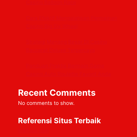
Casino Balloon Race
Cara Efektif Mengalahkan Permainan
Casino Big Six Wheel
Strategi Menang Besar Di Casino
Baccarat Deluxe Terpercaya
Panduan Praktis Bermain Game
Casino Auto Roulette Favorit Anda
Recent Comments
No comments to show.
Referensi Situs Terbaik
linkfuso.com