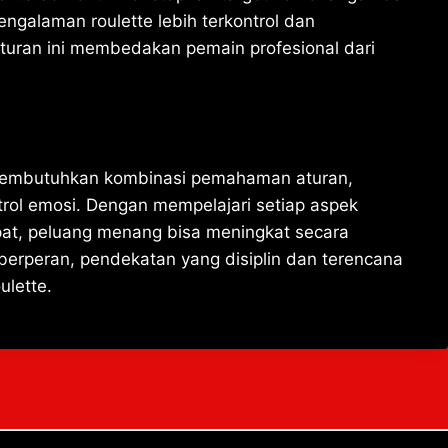
galaman roulette lebih terkontrol dan
turan ini membedakan pemain profesional dari
 membutuhkan kombinasi pemahaman aturan,
ntrol emosi. Dengan mempelajari setiap aspek
pat, peluang menang bisa meningkat secara
 berperan, pendekatan yang disiplin dan terencana
ulette.