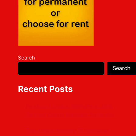
Search
Search
Recent Posts
Panduan Lengkap Memahami Jenis
Taruhan Casino Blackjack Surrender
Tips Ampuh Menang Di Permainan