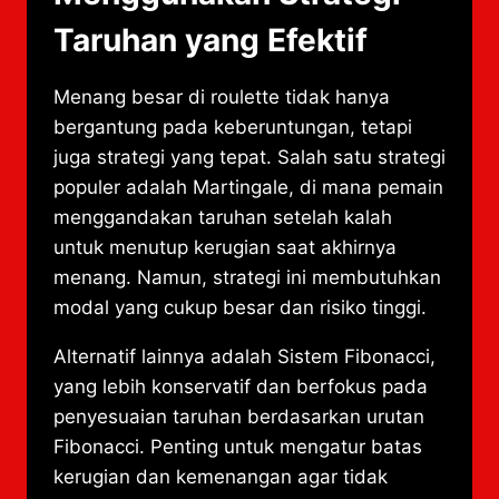
Taruhan yang Efektif
Menang besar di roulette tidak hanya
bergantung pada keberuntungan, tetapi
juga strategi yang tepat. Salah satu strategi
populer adalah Martingale, di mana pemain
menggandakan taruhan setelah kalah
untuk menutup kerugian saat akhirnya
menang. Namun, strategi ini membutuhkan
modal yang cukup besar dan risiko tinggi.
Alternatif lainnya adalah Sistem Fibonacci,
yang lebih konservatif dan berfokus pada
penyesuaian taruhan berdasarkan urutan
Fibonacci. Penting untuk mengatur batas
kerugian dan kemenangan agar tidak