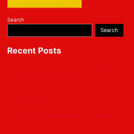
Search
Search
Recent Posts
Panduan Lengkap Memahami Jenis Taruhan
Casino Blackjack Surrender
Tips Ampuh Menang Di Permainan Casino
Balloon Race
Cara Efektif Mengalahkan Permainan Casino
Big Six Wheel