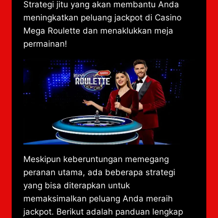
Strategi jitu yang akan membantu Anda
meningkatkan peluang jackpot di Casino
Mega Roulette dan menaklukkan meja
permainan!
Meskipun keberuntungan memegang
peranan utama, ada beberapa strategi
yang bisa diterapkan untuk
memaksimalkan peluang Anda meraih
jackpot. Berikut adalah panduan lengkap