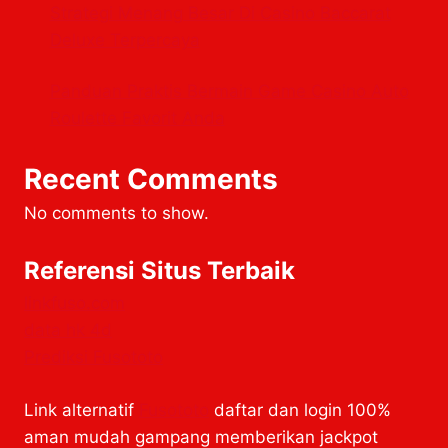
Strategi Menang Besar Di Casino Baccarat
Deluxe Terpercaya
Panduan Praktis Bermain Game Casino Auto
Roulette Favorit Anda
Recent Comments
No comments to show.
Referensi Situs Terbaik
linkfuso.com
data hk 4d
Prediksi Fusototo
Link alternatif
Fusototo
daftar dan login 100%
aman mudah gampang memberikan jackpot