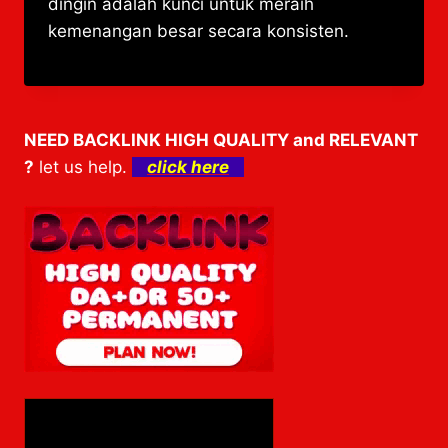
dingin adalah kunci untuk meraih
kemenangan besar secara konsisten.
NEED BACKLINK HIGH QUALITY and RELEVANT
?
let us help.
click here