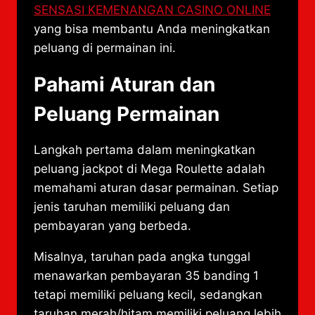
SENSASI KEMENANGAN CASINO ONLINE
yang bisa membantu Anda meningkatkan
peluang di permainan ini.
Pahami Aturan dan
Peluang Permainan
Langkah pertama dalam meningkatkan
peluang jackpot di Mega Roulette adalah
memahami aturan dasar permainan. Setiap
jenis taruhan memiliki peluang dan
pembayaran yang berbeda.
Misalnya, taruhan pada angka tunggal
menawarkan pembayaran 35 banding 1
tetapi memiliki peluang kecil, sedangkan
taruhan merah/hitam memiliki peluang lebih