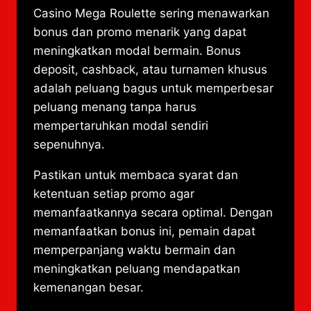
Casino Mega Roulette sering menawarkan
bonus dan promo menarik yang dapat
meningkatkan modal bermain. Bonus
deposit, cashback, atau turnamen khusus
adalah peluang bagus untuk memperbesar
peluang menang tanpa harus
mempertaruhkan modal sendiri
sepenuhnya.
Pastikan untuk membaca syarat dan
ketentuan setiap promo agar
memanfaatkannya secara optimal. Dengan
memanfaatkan bonus ini, pemain dapat
memperpanjang waktu bermain dan
meningkatkan peluang mendapatkan
kemenangan besar.