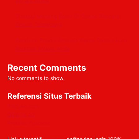
Big Six Wheel
Strategi Menang Besar Di Casino Baccarat
Deluxe Terpercaya
Panduan Praktis Bermain Game Casino Auto
Roulette Favorit Anda
Recent Comments
No comments to show.
Referensi Situs Terbaik
linkfuso.com
data hk 4d
Prediksi Fusototo