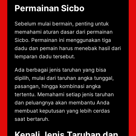
Permainan Sicbo
Sebelum mulai bermain, penting untuk
memahami aturan dasar dari permainan
Sicbo. Permainan ini menggunakan tiga
dadu dan pemain harus menebak hasil dari
lemparan dadu tersebut.
Ada berbagai jenis taruhan yang bisa
dipilih, mulai dari taruhan angka tunggal,
pasangan, hingga kombinasi angka
tertentu. Memahami setiap jenis taruhan
dan peluangnya akan membantu Anda
membuat keputusan yang lebih cerdas
saat bertaruh.
Kenali Jenis Taruhan dan