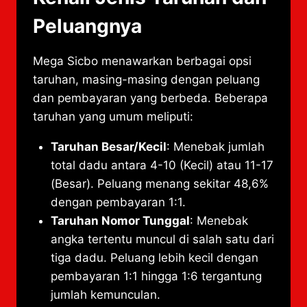
Peluangnya
Mega Sicbo menawarkan berbagai opsi
taruhan, masing-masing dengan peluang
dan pembayaran yang berbeda. Beberapa
taruhan yang umum meliputi:
Taruhan Besar/Kecil
: Menebak jumlah
total dadu antara 4-10 (Kecil) atau 11-17
(Besar). Peluang menang sekitar 48,6%
dengan pembayaran 1:1.
Taruhan Nomor Tunggal
: Menebak
angka tertentu muncul di salah satu dari
tiga dadu. Peluang lebih kecil dengan
pembayaran 1:1 hingga 1:6 tergantung
jumlah kemunculan.