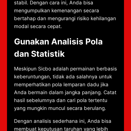
stabil. Dengan cara ini, Anda bisa
mengumpulkan kemenangan secara
bertahap dan mengurangi risiko kehilangan
modal secara cepat.
Gunakan Analisis Pola
dan Statistik
Meskipun Sicbo adalah permainan berbasis
keberuntungan, tidak ada salahnya untuk
memperhatikan pola lemparan dadu jika
Anda bermain dalam jangka panjang. Catat
hasil sebelumnya dan cari pola tertentu
yang mungkin muncul secara berulang.
Dengan analisis sederhana ini, Anda bisa
membuat keputusan taruhan yang lebih