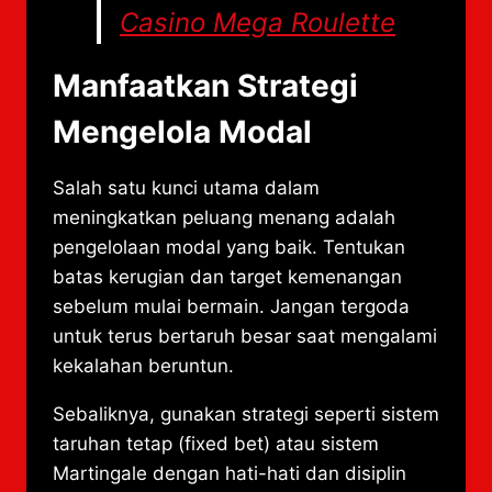
Casino Mega Roulette
Manfaatkan Strategi
Mengelola Modal
Salah satu kunci utama dalam
meningkatkan peluang menang adalah
pengelolaan modal yang baik. Tentukan
batas kerugian dan target kemenangan
sebelum mulai bermain. Jangan tergoda
untuk terus bertaruh besar saat mengalami
kekalahan beruntun.
Sebaliknya, gunakan strategi seperti sistem
taruhan tetap (fixed bet) atau sistem
Martingale dengan hati-hati dan disiplin