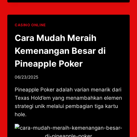
CASINO ONLINE
Cara Mudah Meraih
Kemenangan Besar di
Pineapple Poker
06/23/2025
Pineapple Poker adalah varian menarik dari
Texas Hold’em yang menambahkan elemen
strategi unik melalui pembagian tiga kartu
hole.