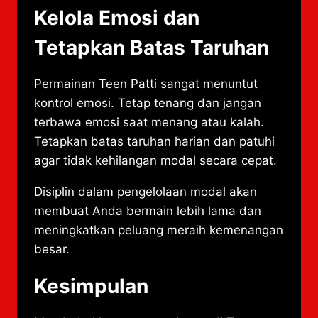
Kelola Emosi dan
Tetapkan Batas Taruhan
Permainan Teen Patti sangat menuntut
kontrol emosi. Tetap tenang dan jangan
terbawa emosi saat menang atau kalah.
Tetapkan batas taruhan harian dan patuhi
agar tidak kehilangan modal secara cepat.
Disiplin dalam pengelolaan modal akan
membuat Anda bermain lebih lama dan
meningkatkan peluang meraih kemenangan
besar.
Kesimpulan