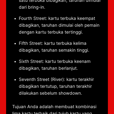
satu terbuka dibagikan, taruhan dimulai
dari bring-in.
Fourth Street: kartu terbuka keempat
dibagikan, taruhan dimulai oleh pemain
dengan kartu terbuka tertinggi.
Fifth Street: kartu terbuka kelima
dibagikan, taruhan semakin tinggi.
Sixth Street: kartu terbuka keenam
dibagikan, taruhan berlanjut.
Seventh Street (River): kartu terakhir
dibagikan tertutup, taruhan terakhir
dilakukan sebelum showdown.
Tujuan Anda adalah membuat kombinasi
lima kartu terbaik dari tujuh kartu yang