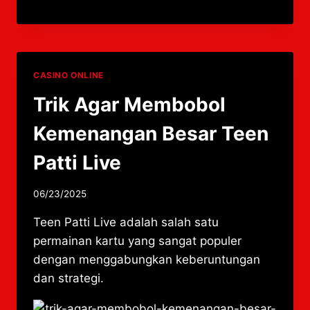
CASINO ONLINE
Trik Agar Membobol
Kemenangan Besar Teen
Patti Live
06/23/2025
Teen Patti Live adalah salah satu
permainan kartu yang sangat populer
dengan menggabungkan keberuntungan
dan strategi.