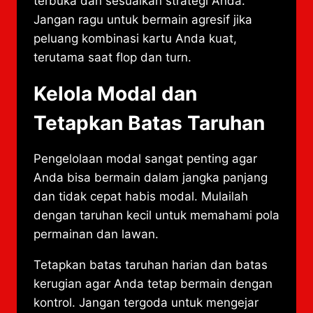
terbuka dan sesuaikan strategi Anda.
Jangan ragu untuk bermain agresif jika
peluang kombinasi kartu Anda kuat,
terutama saat flop dan turn.
Kelola Modal dan
Tetapkan Batas Taruhan
Pengelolaan modal sangat penting agar
Anda bisa bermain dalam jangka panjang
dan tidak cepat habis modal. Mulailah
dengan taruhan kecil untuk memahami pola
permainan dan lawan.
Tetapkan batas taruhan harian dan batas
kerugian agar Anda tetap bermain dengan
kontrol. Jangan tergoda untuk mengejar