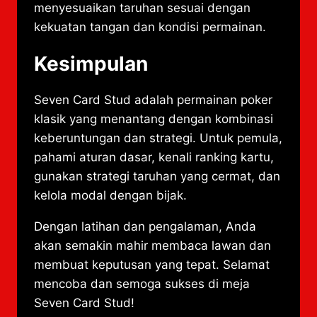
menyesuaikan taruhan sesuai dengan
kekuatan tangan dan kondisi permainan.
Kesimpulan
Seven Card Stud adalah permainan poker
klasik yang menantang dengan kombinasi
keberuntungan dan strategi. Untuk pemula,
pahami aturan dasar, kenali ranking kartu,
gunakan strategi taruhan yang cermat, dan
kelola modal dengan bijak.
Dengan latihan dan pengalaman, Anda
akan semakin mahir membaca lawan dan
membuat keputusan yang tepat. Selamat
mencoba dan semoga sukses di meja
Seven Card Stud!