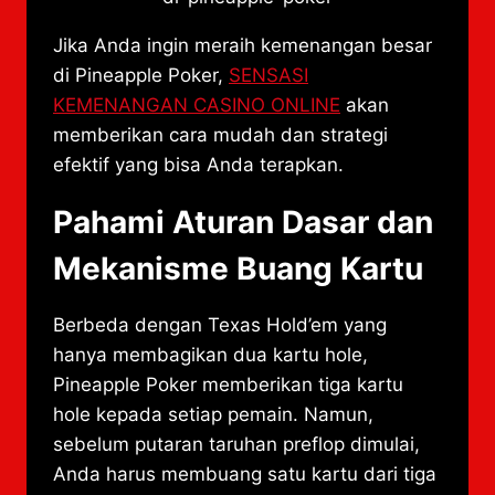
Jika Anda ingin meraih kemenangan besar
di Pineapple Poker,
SENSASI
KEMENANGAN CASINO ONLINE
akan
memberikan cara mudah dan strategi
efektif yang bisa Anda terapkan.
Pahami Aturan Dasar dan
Mekanisme Buang Kartu
Berbeda dengan Texas Hold’em yang
hanya membagikan dua kartu hole,
Pineapple Poker memberikan tiga kartu
hole kepada setiap pemain. Namun,
sebelum putaran taruhan preflop dimulai,
Anda harus membuang satu kartu dari tiga