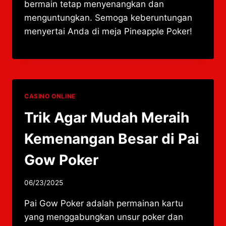
bermain tetap menyenangkan dan
menguntungkan. Semoga keberuntungan
menyertai Anda di meja Pineapple Poker!
CASINO ONLINE
Trik Agar Mudah Meraih
Kemenangan Besar di Pai
Gow Poker
06/23/2025
Pai Gow Poker adalah permainan kartu
yang menggabungkan unsur poker dan