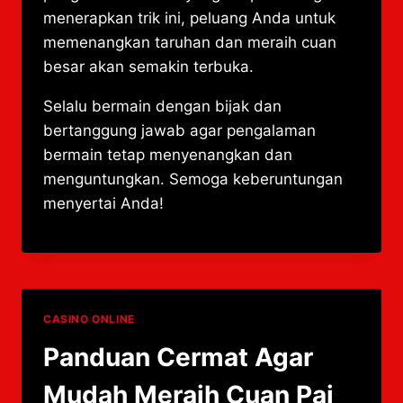
menerapkan trik ini, peluang Anda untuk
memenangkan taruhan dan meraih cuan
besar akan semakin terbuka.
Selalu bermain dengan bijak dan
bertanggung jawab agar pengalaman
bermain tetap menyenangkan dan
menguntungkan. Semoga keberuntungan
menyertai Anda!
CASINO ONLINE
Panduan Cermat Agar
Mudah Meraih Cuan Pai