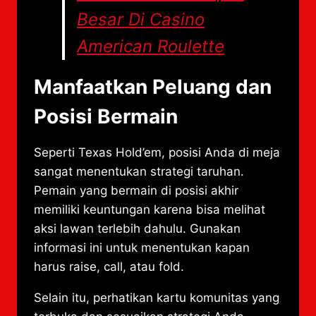
Besar Di Casino
American Roulette
Manfaatkan Peluang dan
Posisi Bermain
Seperti Texas Hold’em, posisi Anda di meja
sangat menentukan strategi taruhan.
Pemain yang bermain di posisi akhir
memiliki keuntungan karena bisa melihat
aksi lawan terlebih dahulu. Gunakan
informasi ini untuk menentukan kapan
harus raise, call, atau fold.
Selain itu, perhatikan kartu komunitas yang