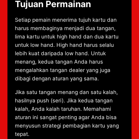
Tujuan Permainan
Setiap pemain menerima tujuh kartu dan
harus membaginya menjadi dua tangan,
lima kartu untuk high hand dan dua kartu
untuk low hand. High hand harus selalu
lebih kuat daripada low hand. Untuk
menang, kedua tangan Anda harus
mengalahkan tangan dealer yang juga
dibagi dengan aturan yang sama.
Jika satu tangan menang dan satu kalah,
hasilnya push (seri). Jika kedua tangan
kalah, Anda kalah taruhan
.
Memahami
aturan ini sangat penting agar Anda bisa
menyusun strategi pembagian kartu yang
tepat.