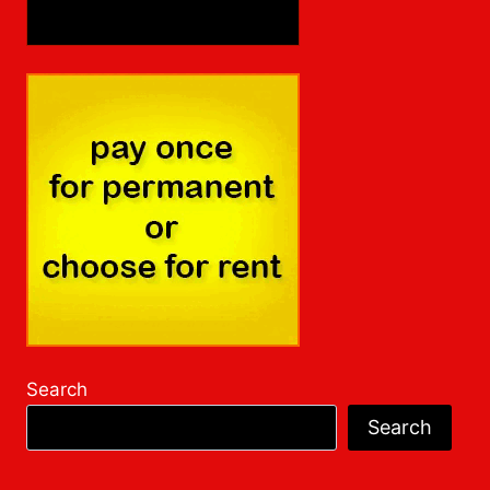
Search
Search