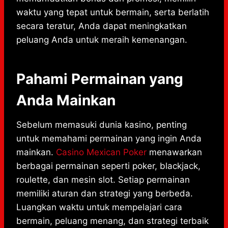
waktu yang tepat untuk bermain, serta berlatih
secara teratur, Anda dapat meningkatkan
peluang Anda untuk meraih kemenangan.
Pahami Permainan yang
Anda Mainkan
Sebelum memasuki dunia kasino, penting
untuk memahami permainan yang ingin Anda
mainkan.
Casino Mexican Poker
menawarkan
berbagai permainan seperti poker, blackjack,
roulette, dan mesin slot. Setiap permainan
memiliki aturan dan strategi yang berbeda.
Luangkan waktu untuk mempelajari cara
bermain, peluang menang, dan strategi terbaik