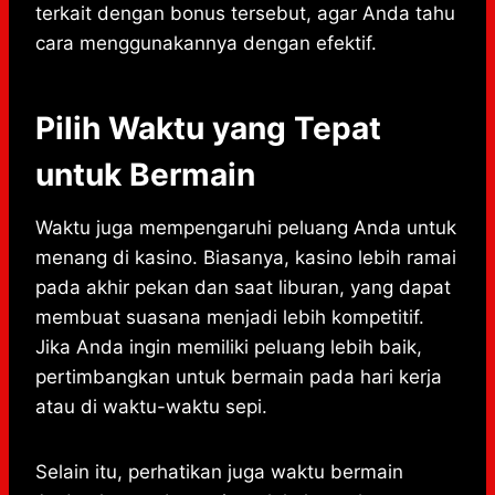
terkait dengan bonus tersebut, agar Anda tahu
cara menggunakannya dengan efektif.
Pilih Waktu yang Tepat
untuk Bermain
Waktu juga mempengaruhi peluang Anda untuk
menang di kasino. Biasanya, kasino lebih ramai
pada akhir pekan dan saat liburan, yang dapat
membuat suasana menjadi lebih kompetitif.
Jika Anda ingin memiliki peluang lebih baik,
pertimbangkan untuk bermain pada hari kerja
atau di waktu-waktu sepi.
Selain itu, perhatikan juga waktu bermain