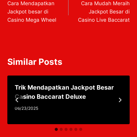
Cara Mendapatkan
Cara Mudah Meraih
navigation
Jackpot besar di
Jackpot Besar di
Casino Mega Wheel
Casino Live Baccarat
Similar Posts
Trik Mendapatkan Jackpot Besar
Casino Baccarat Deluxe
06/23/2025