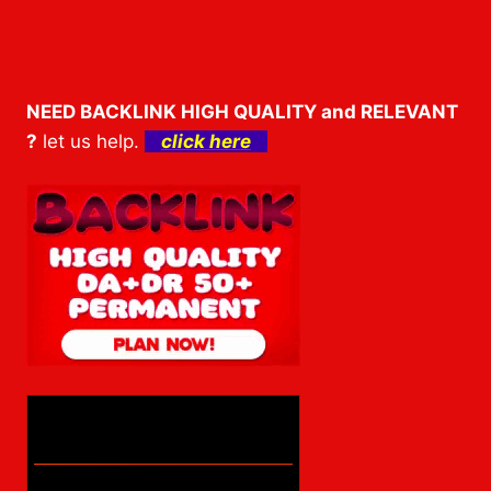
NEED BACKLINK HIGH QUALITY and RELEVANT
?
let us help.
click here