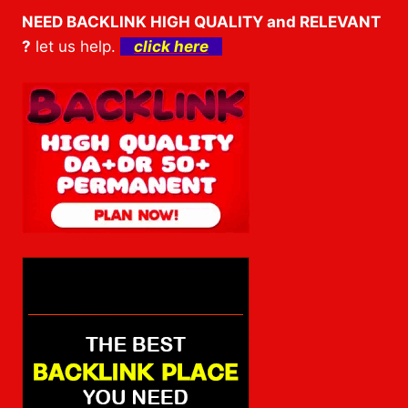
NEED BACKLINK HIGH QUALITY and RELEVANT
?
let us help.
click here