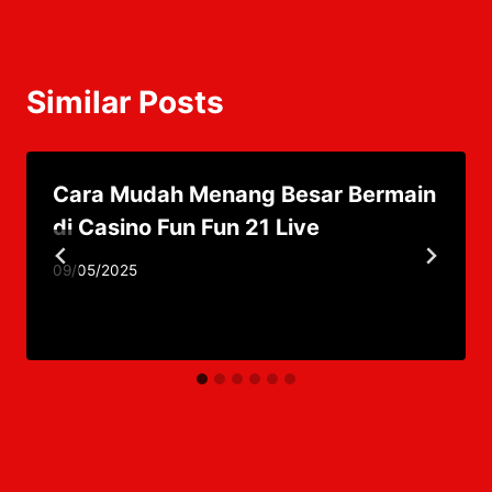
Similar Posts
Cara Mudah Menang Besar Bermain
di Casino Fun Fun 21 Live
09/05/2025