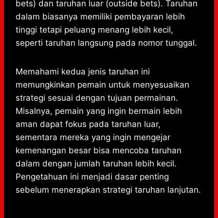
bets) dan taruhan luar (outside bets). Taruhan
dalam biasanya memiliki pembayaran lebih
tinggi tetapi peluang menang lebih kecil,
seperti taruhan langsung pada nomor tunggal.
Memahami kedua jenis taruhan ini
memungkinkan pemain untuk menyesuaikan
strategi sesuai dengan tujuan permainan.
Misalnya, pemain yang ingin bermain lebih
aman dapat fokus pada taruhan luar,
sementara mereka yang ingin mengejar
kemenangan besar bisa mencoba taruhan
dalam dengan jumlah taruhan lebih kecil.
Pengetahuan ini menjadi dasar penting
sebelum menerapkan strategi taruhan lanjutan.