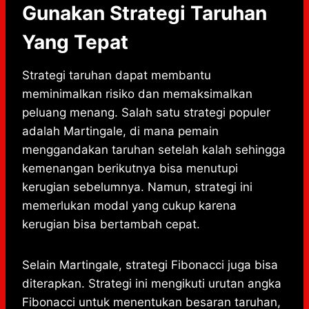
Gunakan Strategi Taruhan
Yang Tepat
Strategi taruhan dapat membantu
meminimalkan risiko dan memaksimalkan
peluang menang. Salah satu strategi populer
adalah Martingale, di mana pemain
menggandakan taruhan setelah kalah sehingga
kemenangan berikutnya bisa menutupi
kerugian sebelumnya. Namun, strategi ini
memerlukan modal yang cukup karena
kerugian bisa bertambah cepat.
Selain Martingale, strategi Fibonacci juga bisa
diterapkan. Strategi ini mengikuti urutan angka
Fibonacci untuk menentukan besaran taruhan,