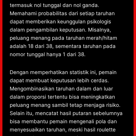
termasuk nol tunggal dan nol ganda.
Memahami probabilitas dari setiap taruhan
dapat memberikan keunggulan psikologis
dalam pengambilan keputusan. Misalnya,
peluang menang pada taruhan merah/hitam
adalah 18 dari 38, sementara taruhan pada
nomor tunggal hanya 1 dari 38.
Dengan memperhatikan statistik ini, pemain
dapat membuat keputusan lebih cerdas.
Mengombinasikan taruhan dalam dan luar
dalam proporsi tertentu bisa meningkatkan
peluang menang sambil tetap menjaga risiko.
Selain itu, mencatat hasil putaran sebelumnya
bisa membantu pemain mengenali pola dan
menyesuaikan taruhan, meski hasil roulette