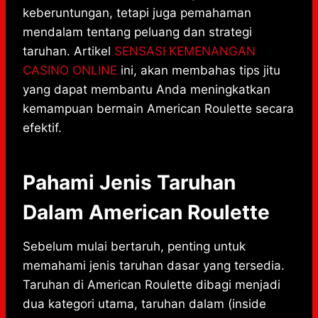
keberuntungan, tetapi juga pemahaman
mendalam tentang peluang dan strategi
taruhan. Artikel
SENSASI KEMENANGAN
CASINO ONLINE
ini, akan membahas tips jitu
yang dapat membantu Anda meningkatkan
kemampuan bermain American Roulette secara
efektif.
Pahami Jenis Taruhan
Dalam American Roulette
Sebelum mulai bertaruh, penting untuk
memahami jenis taruhan dasar yang tersedia.
Taruhan di American Roulette dibagi menjadi
dua kategori utama, taruhan dalam (inside